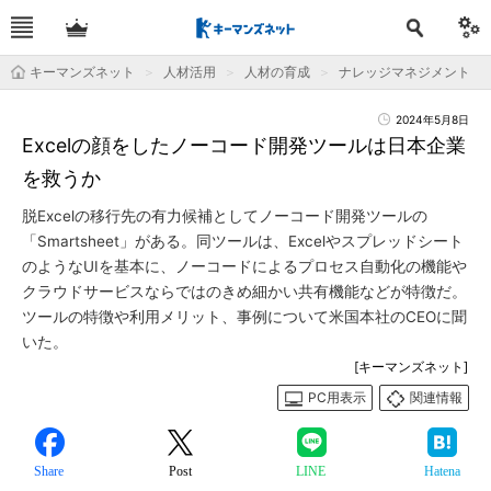
キーマンズネット
人材活用
人材の育成
ナレッジマネジメント
2024年5月8日
Excelの顔をしたノーコード開発ツールは日本企業
を救うか
脱Excelの移行先の有力候補としてノーコード開発ツールの
「Smartsheet」がある。同ツールは、Excelやスプレッドシート
のようなUIを基本に、ノーコードによるプロセス自動化の機能や
クラウドサービスならではのきめ細かい共有機能などが特徴だ。
ツールの特徴や利用メリット、事例について米国本社のCEOに聞
いた。
[キーマンズネット]
PC用表示
関連情報
Share
Post
LINE
Hatena