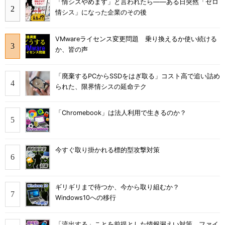
「情シスやめます」と言われたら――ある日突然「ゼロ
情シス」になった企業のその後
VMwareライセンス変更問題 乗り換えるか使い続ける
か、皆の声
「廃棄するPCからSSDをはぎ取る」コスト高で追い詰め
られた、限界情シスの延命テク
「Chromebook」は法人利用で生きるのか？
今すぐ取り掛かれる標的型攻撃対策
ギリギリまで待つか、今から取り組むか？
Windows10への移行
「流出する」ことを前提とした情報漏えい対策 ファイ