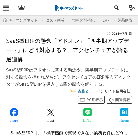
キーマンズネット
コスト削減
情報の可視化
ERP
製品解説
2024年7月1日
SaaS型ERPの懸念「アドオン」「四半期アップデ
ート」にどう対応する？ アクセンチュアが語る
最適解
SaaS型ERPはアドオンに関する懸念や、四半期アップデートに
対する懸念を持たれがちだ。アクセンチュアのERP導入ディレク
ターがSaaS型ERPを導入する際の懸念を解消する。
[
斎藤公二
，インサイト合同会社]
PC用表示
関連情報
Share
Post
LINE
Hatena
SaaS型ERPは、「標準機能で実現できない業務要件はどうし