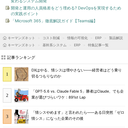
変わるシステム開発
開発と運用の人員格差をどう埋める? DevOpsを実現するため
の実践ポイント
「Microsoft 365」徹底解説ガイド【Teams編】
キーマンズネット
コスト削減
情報の可視化
ERP
製品解説
キーマンズネット
基幹系システム
ERP
特集記事一覧
記事ランキング
DXはやる、情シスは増やさない――経営者はどう乗り
切るつもりなのか
「GPT-5.6 vs. Claude Fable 5」勝者はClaude、でも企
業が選びづらいワケ：891st Lap
「情シスやめます」と言われたら――ある日突然「ゼロ
情シス」になった企業のその後