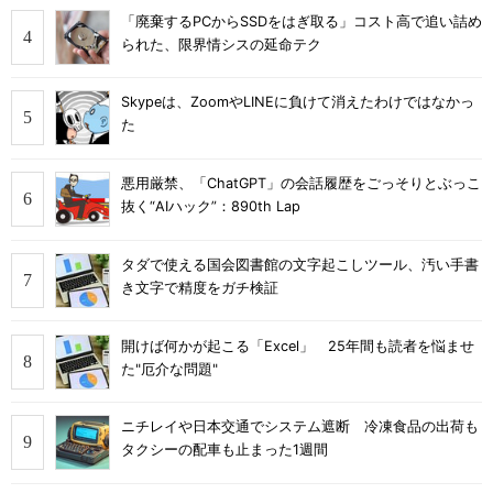
「廃棄するPCからSSDをはぎ取る」コスト高で追い詰め
られた、限界情シスの延命テク
Skypeは、ZoomやLINEに負けて消えたわけではなかっ
た
悪用厳禁、「ChatGPT」の会話履歴をごっそりとぶっこ
抜く“AIハック”：890th Lap
タダで使える国会図書館の文字起こしツール、汚い手書
き文字で精度をガチ検証
開けば何かが起こる「Excel」 25年間も読者を悩ませ
た"厄介な問題"
ニチレイや日本交通でシステム遮断 冷凍食品の出荷も
タクシーの配車も止まった1週間