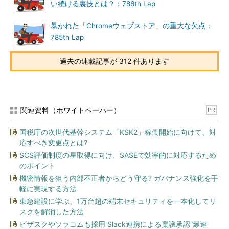
い続ける裏技とは？：786th Lap
暴かれた「Chromeウェブストア」の重大な欠点：
785th Lap
過去の連載記事が 312 件あります
関連資料（ホワイトペーパー）
PR
国税庁の次世代基幹システム「KSK2」稼働開始に向けて、対
応すべき変更点とは?
SCS評価制度の星取得に向け、SASEで効率的に対応するため
のポイント
機密情報を狙う内部不正者からどう守る? ガバナンス強化を手
軽に実現する方法
東急建設に学ぶ、1万台超の端末セキュリティを一本化してリ
スクを解消した方法
ビザスクやソラコムも採用 Slack連携による稟議承認“爆速