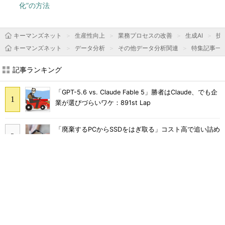
化”の方法
キーマンズネット
生産性向上
業務プロセスの改善
生成AI
技
キーマンズネット
データ分析
その他データ分析関連
特集記事一
記事ランキング
「GPT-5.6 vs. Claude Fable 5」勝者はClaude、でも企
業が選びづらいワケ：891st Lap
「廃棄するPCからSSDをはぎ取る」コスト高で追い詰め
られた、限界情シスの延命テク
「情シスやめます」と言われたら――ある日突然「ゼロ
情シス」になった企業のその後
なぜ今、「防御とAI」なのか 「禁止しているから大丈
夫」が、もう通用しなくなった理由