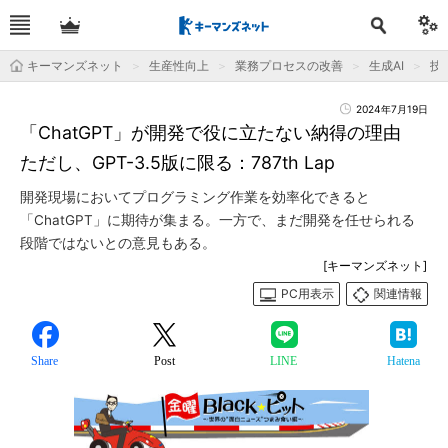
キーマンズネット
生産性向上
業務プロセスの改善
生成AI
技
2024年7月19日
「ChatGPT」が開発で役に立たない納得の理由
ただし、GPT-3.5版に限る：787th Lap
開発現場においてプログラミング作業を効率化できると
「ChatGPT」に期待が集まる。一方で、まだ開発を任せられる
段階ではないとの意見もある。
[キーマンズネット]
PC用表示
関連情報
Share
Post
LINE
Hatena