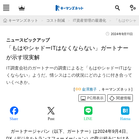
キーマンズネット
コスト削減
IT資産管理の最適化
「もはやシャ
2024年9月11日
ニュースピックアップ
「もはやシャドーITはなくならない」ガートナー
が示す現実解
IT調査会社のガートナーの調査によると「もはやシャドーITはな
くならない」ようだ。情シスはこの状況にどのように付き合って
いくべきか。
[
金澤雅子
，キーマンズネット]
PC用表示
関連情報
Share
Post
LINE
Hatena
ガートナージャパン（以下、ガートナー）は2024年9月4日、
DX（デジタルトランスフォーメーション）の取り組みにおける