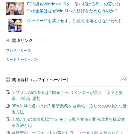
EOS後もWindows 10を「使い続ける勢」の言い分
中小企業はなぜWin 11への移行をためらうのか？
シャドーITを禁止せず、生産性を落とさないために
関連リンク
プレスリリース
ガートナージャパン
関連資料（ホワイトペーパー）
PR
ソブリンAIの価値は? 国産サーバベンダーが貫く「安全と効
率」の設計思想
RPAとAIの違いとは? 定型業務を自動化するための具体的な活
用方法
土地だけの建設現場でIoTをどう導入する? 通信環境を構築す
る方法とは
自律型AIエージェントの落とし穴、ツールの乱立がもたらす