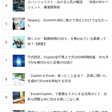
エバンジェリスト・みのるん氏が解説 「自前のAIエー
ジェント」爆速開発術
Skypeは、ZoomやLINEに負けて消えたわけではなかっ
た
情シスが「勤務時間の30％」を奪われている業務って
何？【調査】
千代田区、Copilot全庁導入で月2000時間削減 10カ月
でAIを根付かせた定着の仕掛け
「Copilot in Excel」使ったことある？ 読者に聞いた、
生成AIでExcelを時短する方法
「Excel×Copilot」で業務をラクにする活用ガイド 分
析も関数もAIに任せる使いこなし術