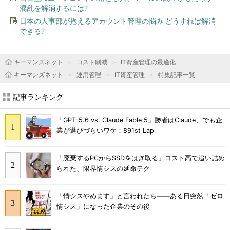
混乱を解消するには?
日本の人事部が抱えるアカウント管理の悩み どうすれば解消
できる?
キーマンズネット
コスト削減
IT資産管理の最適化
キーマンズネット
運用管理
IT資産管理
特集記事一覧
記事ランキング
「GPT-5.6 vs. Claude Fable 5」勝者はClaude、でも企
業が選びづらいワケ：891st Lap
「廃棄するPCからSSDをはぎ取る」コスト高で追い詰め
られた、限界情シスの延命テク
「情シスやめます」と言われたら――ある日突然「ゼロ
情シス」になった企業のその後