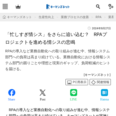
キーマンズネット
生産性向上
業務プロセスの改善
RPA
業界
2024年9月27日
「忙しすぎ情シス」をさらに追い込む？ RPAプ
ロジェクトを進める情シスの悲鳴
RPAの導入など業務自動化への取り組みが進む中、情報システム
部門への負荷は高まり続けている。業務自動化における情報シス
テム部門の困りごとや理想と現実のギャップ、負荷軽減のヒント
を届ける。
[キーマンズネット]
PC用表示
関連情報
Share
Post
LINE
Hatena
RPAの導入など業務自動化への取り組みが進む中、情報システ
ム部門への負荷は高まり続けている。キーマンズネットが実施し