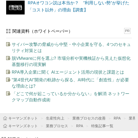
RPAオワコン説は本当か？ “利用しない勢”が挙げた
「コスト以外」の理由【調査】
関連資料（ホワイトペーパー）
PR
サイバー攻撃の脅威から中堅・中小企業を守る、4つのセキュ
リティ対策とは
脱VMwareに何を選ぶ? 市場分析や実機検証から見えた仮想化
基盤移行の現実解
RPA導入企業に聞く AIエージェント活用の現状と課題とは
“第4世代AI”開発の軌跡から探る、AI時代に「創造性」が必要
な理由とは?
「どこで何が起こっているか分からない」を解消 ネットワー
クマップ自動作成術
キーマンズネット
生産性向上
業務プロセスの改善
RPA
業界
キーマンズネット
業務プロセス
RPA
特集記事一覧