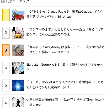
記事ランキング
「GPT-5.6 vs. Claude Fable 5」勝者はClaude、でも企
業が選びづらいワケ：891st Lap
「情シスやめます」と言われたら――ある日突然「ゼロ
情シス」になった企業のその後
「廃棄するPCからSSDをはぎ取る」コスト高で追い詰め
られた、限界情シスの延命テク
Skypeは、ZoomやLINEに負けて消えたわけではなかっ
た
千代田区、Copilot全庁導入で月2000時間削減 10カ月
でAIを根付かせた定着の仕掛け
休息11時間未満が56回――法改正を待たず問われ始めた
「休ませ方」