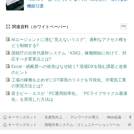
機能12選
関連資料（ホワイトペーパー）
PR
AIエージェントに潜む“見えないリスク”、過剰なアクセス権を
どう制御する?
国税庁の次世代基幹システム「KSK2」稼働開始に向けて、対
応すべき変更点とは?
Excel・紙帳票への依存はなぜ続く? 現場DXを阻む課題と改善
のヒント
工場の稼働を止めずにOT環境のリスクを可視化、沖電気工業
の実現方法とは?
富士ピー・エスが「PC運用効率化」「PCライフサイクル最適
化」を実現した方法は
キーマンズネット
生産性向上
テレワークの導入
Web会議
事
キーマンズネット
情報共有システム・コミュニケーションツール
We