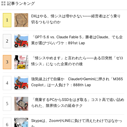
記事ランキング
DXはやる、情シスは増やさない――経営者はどう乗り
切るつもりなのか
「GPT-5.6 vs. Claude Fable 5」勝者はClaude、でも企
業が選びづらいワケ：891st Lap
「情シスやめます」と言われたら――ある日突然「ゼロ
情シス」になった企業のその後
強気値上げで自爆か ClaudeやGeminiに押され「M365
Copilot」は一人負け？：888th Lap
「廃棄するPCからSSDをはぎ取る」コスト高で追い詰め
られた、限界情シスの延命テク
Skypeは、ZoomやLINEに負けて消えたわけではなかっ
た