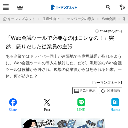
キーマンズネット
生産性向上
テレワークの導入
Web会議
事
2024年10月25日
「Web会議ツールで必要なのはコレなの！」突
然、怒りだした従業員の主張
ある企業ではドライバー同士が遠隔地でも意思疎通が取れるよう
に、Web会議ツールの導入を検討した。だが、汎用的なWeb会議
ツールは候補から外され、現場の従業員からは怒られる始末。一
体、何が起きた？
[キーマンズネット]
PC用表示
関連情報
Share
Post
LINE
Hatena