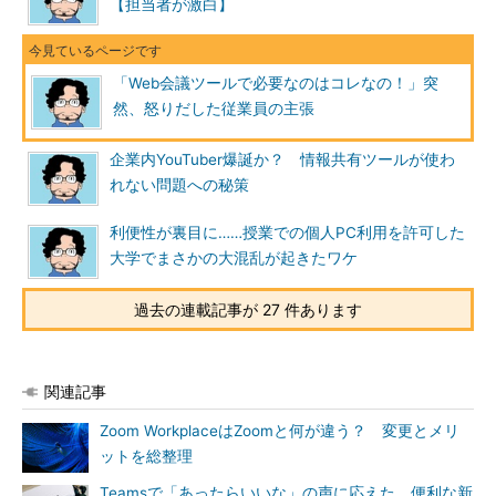
【担当者が激白】
「Web会議ツールで必要なのはコレなの！」突
然、怒りだした従業員の主張
企業内YouTuber爆誕か？ 情報共有ツールが使わ
れない問題への秘策
利便性が裏目に……授業での個人PC利用を許可した
大学でまさかの大混乱が起きたワケ
過去の連載記事が 27 件あります
関連記事
Zoom WorkplaceはZoomと何が違う？ 変更とメリ
ットを総整理
Teamsで「あったらいいな」の声に応えた 便利な新