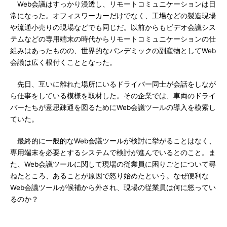
Web会議はすっかり浸透し、リモートコミュニケーションは日
常になった。オフィスワーカーだけでなく、工場などの製造現場
や流通小売りの現場などでも同じだ。以前からもビデオ会議シス
テムなどの専用端末の時代からリモートコミュニケーションの仕
組みはあったものの、世界的なパンデミックの副産物としてWeb
会議は広く根付くこととなった。
先日、互いに離れた場所にいるドライバー同士が会話をしなが
ら仕事をしている模様を取材した。その企業では、車両のドライ
バーたちが意思疎通を図るためにWeb会議ツールの導入を模索し
ていた。
最終的に一般的なWeb会議ツールが検討に挙がることはなく、
専用端末を必要とするシステムで検討が進んでいるとのこと。ま
た、Web会議ツールに関して現場の従業員に困りごとについて尋
ねたところ、あることが原因で怒り始めたという。なぜ便利な
Web会議ツールが候補から外され、現場の従業員は何に怒ってい
るのか？