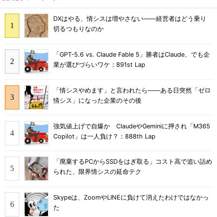
DXはやる、情シスは増やさない――経営者はどう乗り
切るつもりなのか
「GPT-5.6 vs. Claude Fable 5」勝者はClaude、でも企
業が選びづらいワケ：891st Lap
「情シスやめます」と言われたら――ある日突然「ゼロ
情シス」になった企業のその後
強気値上げで自爆か ClaudeやGeminiに押され「M365
Copilot」は一人負け？：888th Lap
「廃棄するPCからSSDをはぎ取る」コスト高で追い詰め
られた、限界情シスの延命テク
Skypeは、ZoomやLINEに負けて消えたわけではなかっ
た