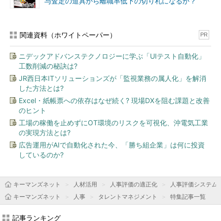
与査定の道具から離職率低下の切り札になるか？
関連資料（ホワイトペーパー）
PR
ニデックアドバンステクノロジーに学ぶ「UIテスト自動化」
工数削減の秘訣は?
JR西日本ITソリューションズが「監視業務の属人化」を解消
した方法とは?
Excel・紙帳票への依存はなぜ続く? 現場DXを阻む課題と改善
のヒント
工場の稼働を止めずにOT環境のリスクを可視化、沖電気工業
の実現方法とは?
広告運用がAIで自動化された今、「勝ち組企業」は何に投資
しているのか?
キーマンズネット
人材活用
人事評価の適正化
人事評価システム
キーマンズネット
人事
タレントマネジメント
特集記事一覧
記事ランキング