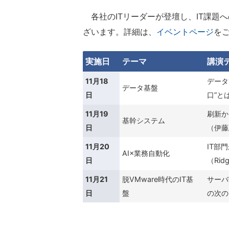
各社のITリーダーが登壇し、IT課題
ざいます。詳細は、
イベントページ
を
実施日
テーマ
講演
11月18
データ
データ基盤
日
口”と
11月19
刷新か
基幹システム
日
（伊藤
11月20
IT部
AI×業務自動化
日
（Rid
11月21
脱VMware時代のIT基
サーバ
日
盤
の次の