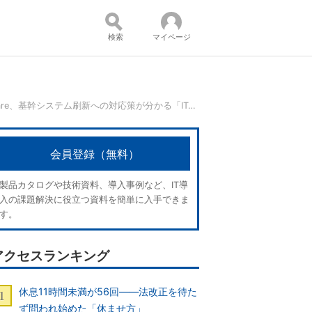
検索
マイページ
脱VMware、基幹システム刷新への対応策が分かる「ITmedia DX Summit Vol.22」開催
コンテンツ：
会員登録（無料）
製品カタログや技術資料、導入事例など、IT導
入の課題解決に役立つ資料を簡単に入手できま
す。
アクセスランキング
休息11時間未満が56回――法改正を待た
ず問われ始めた「休ませ方」