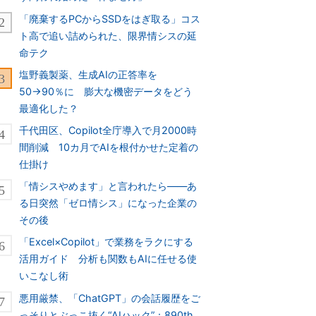
「廃棄するPCからSSDをはぎ取る」コス
ト高で追い詰められた、限界情シスの延
命テク
塩野義製薬、生成AIの正答率を
50→90％に 膨大な機密データをどう
最適化した？
千代田区、Copilot全庁導入で月2000時
間削減 10カ月でAIを根付かせた定着の
仕掛け
「情シスやめます」と言われたら――あ
る日突然「ゼロ情シス」になった企業の
その後
「Excel×Copilot」で業務をラクにする
活用ガイド 分析も関数もAIに任せる使
いこなし術
悪用厳禁、「ChatGPT」の会話履歴をご
っそりとぶっこ抜く“AIハック”：890th