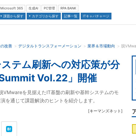
Microsoft 365
生成AI
PC管理
RPA BANK
課題から探す
カテゴリから探す
記事一覧
ITキャパチャージ
スの改善
デジタルトランスフォーメーション
業界＆市場動向
並び順：
幹システム刷新への対応策が分
Summit Vol.22」開催
2」では、脱VMwareを見据えたIT基盤の刷新や基幹システムのモ
講演を通じて課題解決のヒントを紹介します。
[
キーマンズネット
]