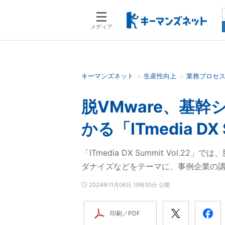
メディア
キーマンズネット
生産性向上
業務プロセ
検索語を入力してください
脱VMware、基
かる「ITmedia DX 
「ITmedia DX Summit Vol.2
ダナイズなどをテーマに、事例企業の
2024年11月06日 15時30分 公開
印刷／PDF