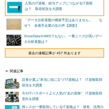
人気のIT資格、給与アップにつながるIT資格
は？ 取得状況を大調査
「データ分析基盤の構築予定はありません」 な
ぜ？ 未着手企業の生の声【調査】
SnowflakeやAWSでもない、一番ニーズが高いデー
タ分析基盤は？
過去の連載記事が 457 件あります
関連記事
読者が選ぶ“本当に役に立つ”IT資格は？ IT資格取得
状況を大調査
今やITパスポートより人気の“あの資格” IT資格取得
意向を調査
情シスが一番取得しているIT資格は？ 保有、活用の