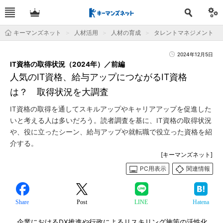
キーマンズネット
人材活用
人材の育成
タレントマネジメント
2024年12月5日
IT資格の取得状況（2024年）／前編
人気のIT資格、給与アップにつながるIT資格
は？ 取得状況を大調査
IT資格の取得を通してスキルアップやキャリアアップを促進した
いと考える人は多いだろう。読者調査を基に、IT資格の取得状況
や、役に立ったシーン、給与アップや就転職で役立った資格を紹
介する。
[キーマンズネット]
PC用表示
関連情報
Share
Post
LINE
Hatena
企業におけるDX推進や行政によるリスキリング施策の活性化