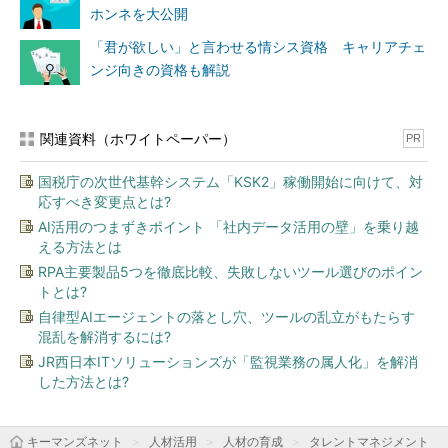
ホンネを大公開
「君が欲しい」と言わせる情シス資格 キャリアチェ
ンジ向きの資格も解説
関連資料（ホワイトペーパー）
PR
国税庁の次世代基幹システム「KSK2」稼働開始に向けて、対
応すべき変更点とは?
AI活用のつまずきポイント 「社内データ活用の壁」を乗り越
える方法とは
RPA主要製品5つを徹底比較、失敗しないツール選びのポイン
トとは?
自律型AIエージェントの落とし穴、ツールの乱立がもたらす
混乱を解消するには?
JR西日本ITソリューションズが「監視業務の属人化」を解消
した方法とは?
キーマンズネット
人材活用
人材の育成
タレントマネジメント