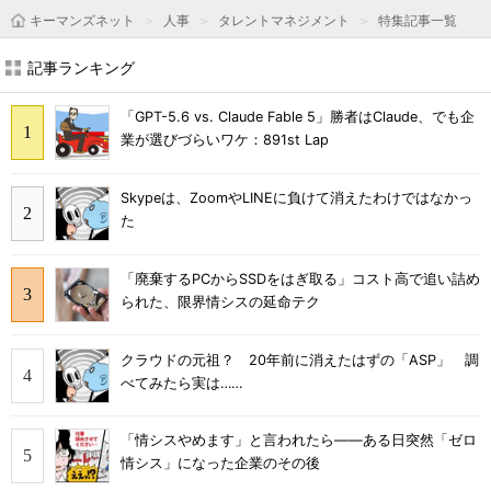
キーマンズネット
人事
タレントマネジメント
特集記事一覧
記事ランキング
「GPT-5.6 vs. Claude Fable 5」勝者はClaude、でも企
業が選びづらいワケ：891st Lap
Skypeは、ZoomやLINEに負けて消えたわけではなかっ
た
「廃棄するPCからSSDをはぎ取る」コスト高で追い詰め
られた、限界情シスの延命テク
クラウドの元祖？ 20年前に消えたはずの「ASP」 調
べてみたら実は……
「情シスやめます」と言われたら――ある日突然「ゼロ
情シス」になった企業のその後