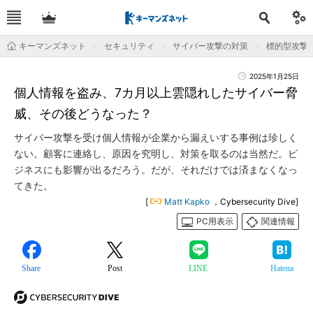
キーマンズネット
セキュリティ
サイバー攻撃の対策
標的型攻撃
2025年1月25日
個人情報を盗み、7カ月以上雲隠れしたサイバー脅
威、その後どうなった？
サイバー攻撃を受け個人情報が企業から漏えいする事例は珍しく
ない。顧客に連絡し、原因を究明し、対策を取るのは当然だ。ビ
ジネスにも影響が出るだろう。だが、それだけでは済まなくなっ
てきた。
[
Matt Kapko
，Cybersecurity Dive]
PC用表示
関連情報
Share
Post
LINE
Hatena