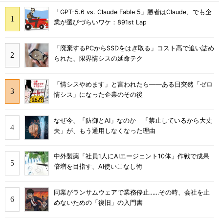
「GPT-5.6 vs. Claude Fable 5」勝者はClaude、でも企
業が選びづらいワケ：891st Lap
「廃棄するPCからSSDをはぎ取る」コスト高で追い詰め
られた、限界情シスの延命テク
「情シスやめます」と言われたら――ある日突然「ゼロ
情シス」になった企業のその後
なぜ今、「防御とAI」なのか 「禁止しているから大丈
夫」が、もう通用しなくなった理由
中外製薬「社員1人にAIエージェント10体」作戦で成果
倍増を目指す、AI使いこなし術
同業がランサムウェアで業務停止……その時、会社を止
めないための「復旧」の入門書