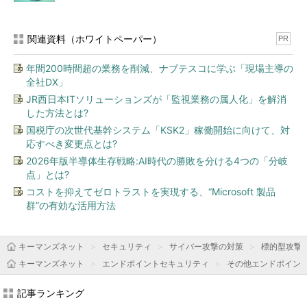
関連資料（ホワイトペーパー）
PR
年間200時間超の業務を削減、ナブテスコに学ぶ「現場主導の
全社DX」
JR西日本ITソリューションズが「監視業務の属人化」を解消
した方法とは?
国税庁の次世代基幹システム「KSK2」稼働開始に向けて、対
応すべき変更点とは?
2026年版半導体生存戦略:AI時代の勝敗を分ける4つの「分岐
点」とは?
コストを抑えてゼロトラストを実現する、“Microsoft 製品
群”の有効な活用方法
キーマンズネット
セキュリティ
サイバー攻撃の対策
標的型攻撃
キーマンズネット
エンドポイントセキュリティ
その他エンドポイン
記事ランキング