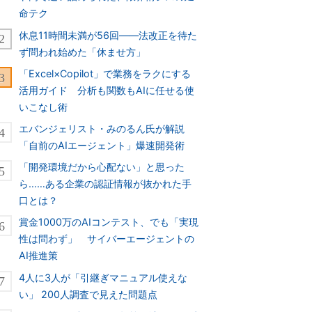
命テク
休息11時間未満が56回――法改正を待た
ず問われ始めた「休ませ方」
「Excel×Copilot」で業務をラクにする
活用ガイド 分析も関数もAIに任せる使
いこなし術
エバンジェリスト・みのるん氏が解説
「自前のAIエージェント」爆速開発術
「開発環境だから心配ない」と思った
ら……ある企業の認証情報が抜かれた手
口とは？
賞金1000万のAIコンテスト、でも「実現
性は問わず」 サイバーエージェントの
AI推進策
4人に3人が「引継ぎマニュアル使えな
い」 200人調査で見えた問題点