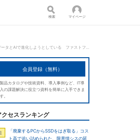
検索
マイページ
ピザチェーンがデータとAIで進化しようとしている ファストフード業界の挑戦：CIO Dive
コンテンツ：
会員登録（無料）
製品カタログや技術資料、導入事例など、IT導
入の課題解決に役立つ資料を簡単に入手できま
す。
アクセスランキング
「廃棄するPCからSSDをはぎ取る」コス
ト高で追い詰められた、限界情シスの延