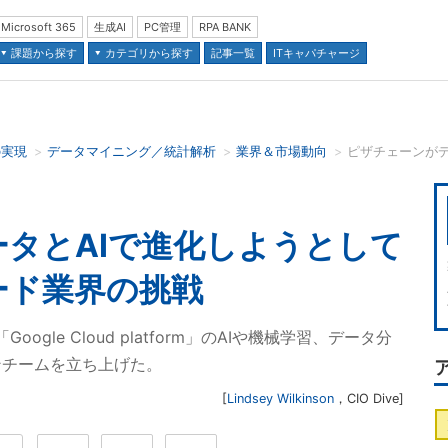
Microsoft 365
生成AI
PC管理
RPA BANK
課題から探す
カテゴリから探す
記事一覧
ITキャパチャージ
の実現
データマイニング／統計解析
業界＆市場動向
並び順：
タとAIで進化しようとして
ード業界の挑戦
oogle Cloud platform」のAIや機械学習、データ分
ンチームを立ち上げた。
[
Lindsey Wilkinson
，
CIO Dive
]