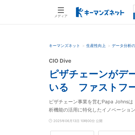
メディア
キーマンズネット
生産性向上
データ分析
検索語を入力してください
CIO Dive
ピザチェーンがデー
いる ファストフ
ピザチェーン事業を営むPapa Johnsは「G
析機能の活用に特化したイノベーショ
2025年06月13日 10時00分 公開