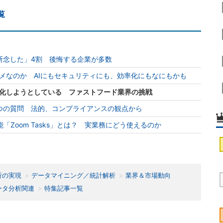
覧
「断念した」4割 後悔する企業が多数
メなのか AIにもセキュリティにも、効率化にもなにもかも
進化しようとしている ファストフード業界の挑戦
4つの質問 法的、コンプライアンスの観点から
「Zoom Tasks」とは？ 実業務にどう使えるのか
析の実現
データマイニング／統計解析
業界＆市場動向
ータ分析関連
特集記事一覧