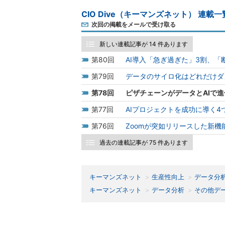
CIO Dive（キーマンズネット） 連載一
次回の掲載をメールで受け取る
新しい連載記事が 14 件あります
80
AI導入「急ぎ過ぎた」3割、
79
データのサイロ化はどれだけダ
78
ピザチェーンがデータとAIで
77
AIプロジェクトを成功に導く
76
Zoomが突如リリースした新機能
過去の連載記事が 75 件あります
キーマンズネット
生産性向上
データ分
キーマンズネット
データ分析
その他デ