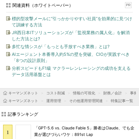
関連資料（ホワイトペーパー）
PR
標的型攻撃メールに“引っかかりやすい社員”を効果的に見つけ
て訓練する方法
JR西日本ITソリューションズが「監視業務の属人化」を解消
した方法とは?
多忙な情シスが「もっとも手放すべき業務」とは?
AIエージェント本番導入約5%の壁を突破、CIOが実践すべき
「8つの設計原則」
分析スピードもF1級 マクラーレンレーシングの成功を支える
データ活用基盤とは
キーマンズネット
コスト削減
情報の可視化
財務／会計
事例
キーマンズネット
運用管理
その他運用管理関連
特集記事一覧
記事ランキング
「GPT-5.6 vs. Claude Fable 5」勝者はClaude、でも企
業が選びづらいワケ：891st Lap