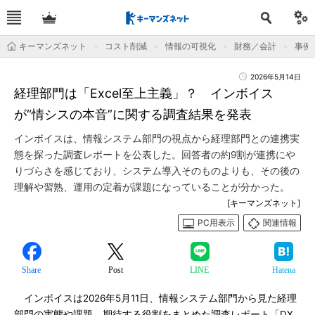
キーマンズネット
コスト削減
情報の可視化
財務／会計
事例
2026年5月14日
経理部門は「Excel至上主義」？ インボイス
が“情シスの本音”に関する調査結果を発表
インボイスは、情報システム部門の視点から経理部門との連携実
態を探った調査レポートを公表した。回答者の約9割が連携にや
りづらさを感じており、システム導入そのものよりも、その後の
理解や習熟、運用の定着が課題になっていることが分かった。
[キーマンズネット]
PC用表示
関連情報
Share
Post
LINE
Hatena
インボイスは2026年5月11日、情報システム部門から見た経理
部門の実態や課題、期待する役割をまとめた調査レポート「DX