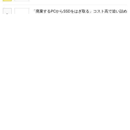
「廃棄するPCからSSDをはぎ取る」コスト高で追い詰め
られた、限界情シスの延命テク
「情シスやめます」と言われたら――ある日突然「ゼロ
情シス」になった企業のその後
Skypeは、ZoomやLINEに負けて消えたわけではなかっ
た
DXはやる、情シスは増やさない――経営者はどう乗り
切るつもりなのか
エバンジェリスト・みのるん氏が解説 「自前のAIエー
ジェント」爆速開発術
「時間本位」からの脱却。RPAでアップデートされる三
菱重工の“企業文化進化論”