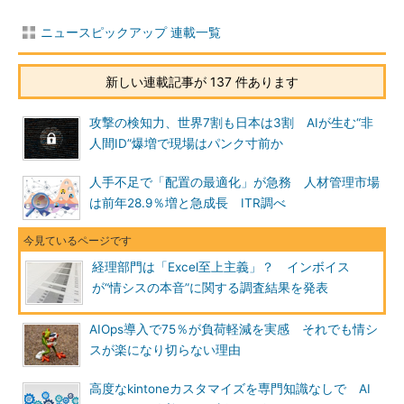
ニュースピックアップ 連載一覧
新しい連載記事が 137 件あります
攻撃の検知力、世界7割も日本は3割 AIが生む“非
人間ID”爆増で現場はパンク寸前か
人手不足で「配置の最適化」が急務 人材管理市場
は前年28.9％増と急成長 ITR調べ
経理部門は「Excel至上主義」？ インボイス
が“情シスの本音”に関する調査結果を発表
AIOps導入で75％が負荷軽減を実感 それでも情シ
スが楽になり切らない理由
高度なkintoneカスタマイズを専門知識なしで AI