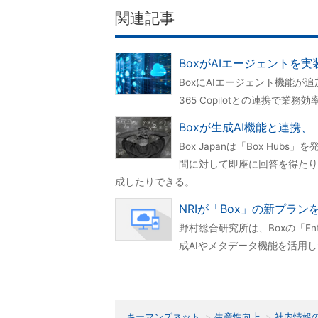
関連記事
BoxがAIエージェントを実装
BoxにAIエージェント機能が追
365 Copilotとの連携で業
Boxが生成AI機能と連携、「
Box Japanは「Box Hu
問に対して即座に回答を得たり
成したりできる。
NRIが「Box」の新プラ
野村総合研究所は、Boxの「Ent
成AIやメタデータ機能を活用
キーマンズネット
生産性向上
社内情報