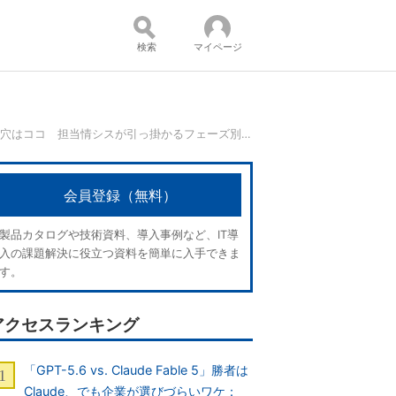
検索
マイページ
「Box」運用の落とし穴はココ 担当情シスが引っ掛かるフェーズ別の課題と解決策
コンテンツ：
会員登録（無料）
製品カタログや技術資料、導入事例など、IT導
入の課題解決に役立つ資料を簡単に入手できま
す。
アクセスランキング
「GPT-5.6 vs. Claude Fable 5」勝者は
Claude、でも企業が選びづらいワケ：