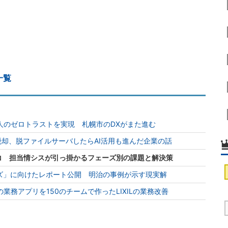
一覧
0人のゼロトラストを実現 札幌市のDXがまた進む
の脱却、脱ファイルサーバしたらAI活用も進んだ企業の話
ココ 担当情シスが引っ掛かるフェーズ別の課題と解決策
ズ」に向けたレポート公開 明治の事例が示す現実解
の業務アプリを150のチームで作ったLIXILの業務改善