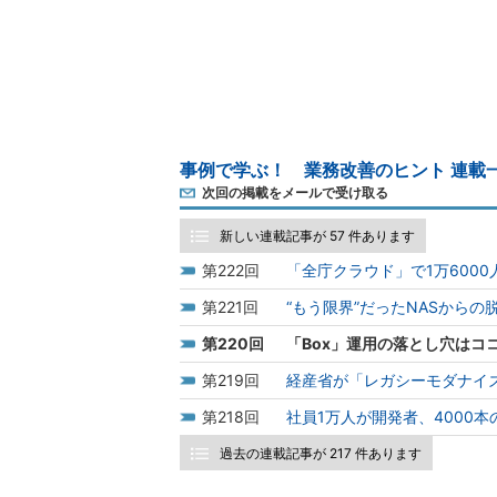
事例で学ぶ！ 業務改善のヒント 連載
次回の掲載をメールで受け取る
新しい連載記事が 57 件あります
222
「全庁クラウド」で1万600
221
“もう限界”だったNASから
220
「Box」運用の落とし穴は
219
経産省が「レガシーモダナイ
218
社員1万人が開発者、4000本
過去の連載記事が 217 件あります