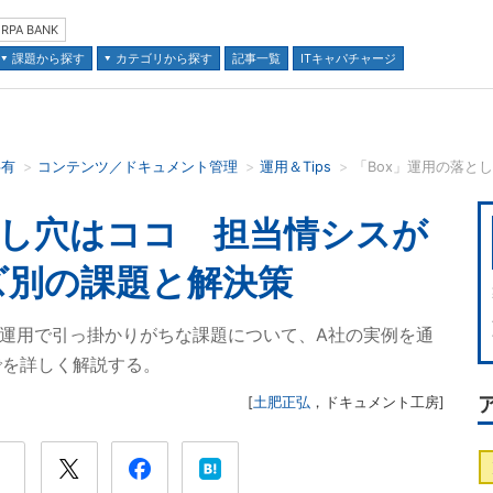
RPA BANK
課題から探す
カテゴリから探す
記事一覧
ITキャパチャージ
共有
コンテンツ／ドキュメント管理
運用＆Tips
並び順：
とし穴はココ 担当情シスが
ズ別の課題と解決策
ら運用で引っ掛かりがちな課題について、A社の実例を通
でを詳しく解説する。
[
土肥正弘
，
ドキュメント工房
]