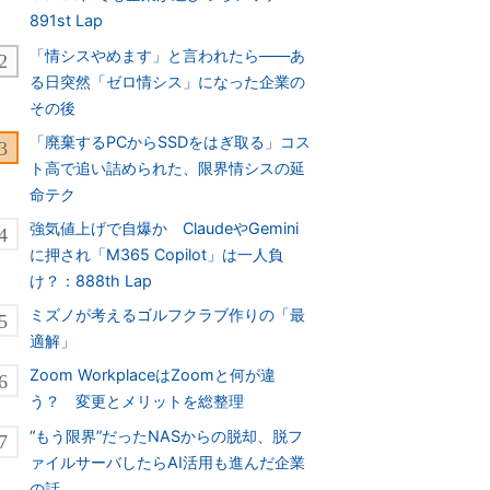
891st Lap
「情シスやめます」と言われたら――あ
る日突然「ゼロ情シス」になった企業の
その後
「廃棄するPCからSSDをはぎ取る」コス
ト高で追い詰められた、限界情シスの延
命テク
強気値上げで自爆か ClaudeやGemini
に押され「M365 Copilot」は一人負
け？：888th Lap
ミズノが考えるゴルフクラブ作りの「最
適解」
Zoom WorkplaceはZoomと何が違
う？ 変更とメリットを総整理
“もう限界”だったNASからの脱却、脱フ
ァイルサーバしたらAI活用も進んだ企業
の話