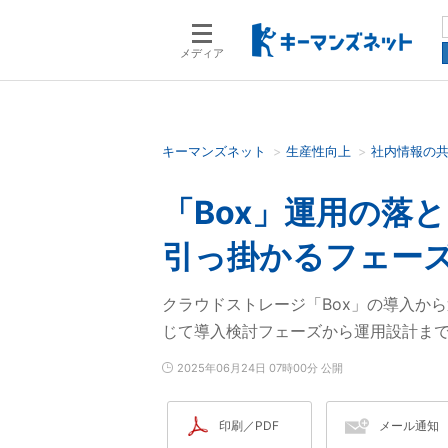
メディア
キーマンズネット
生産性向上
社内情報の
検索語を入力してください
「Box」運用の落
引っ掛かるフェー
クラウドストレージ「Box」の導入か
じて導入検討フェーズから運用設計ま
2025年06月24日 07時00分 公開
印刷／PDF
メール通知