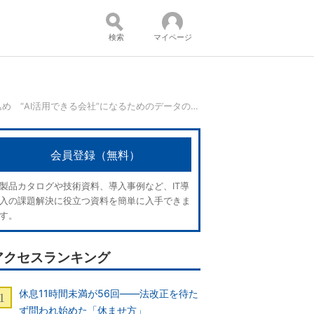
検索
マイページ
なんでもいいからとにかく突っ込め “AI活用できる会社”になるためのデータの集め方
コンテンツ：
会員登録（無料）
製品カタログや技術資料、導入事例など、IT導
入の課題解決に役立つ資料を簡単に入手できま
す。
アクセスランキング
休息11時間未満が56回――法改正を待た
ず問われ始めた「休ませ方」