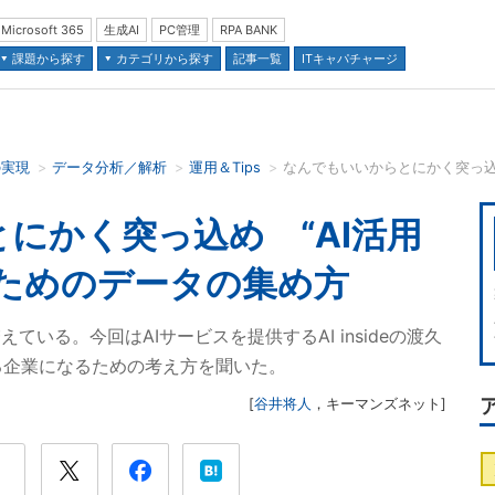
Microsoft 365
生成AI
PC管理
RPA BANK
課題から探す
カテゴリから探す
記事一覧
ITキャパチャージ
の実現
データ分析／解析
運用＆Tips
並び順：
にかく突っ込め “AI活用
ためのデータの集め方
ている。今回はAIサービスを提供するAI insideの渡久
きる企業になるための考え方を聞いた。
[
谷井将人
，
キーマンズネット
]