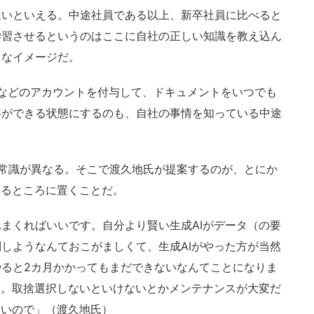
近いといえる。中途社員である以上、新卒社員に比べると
学習させるというのはここに自社の正しい知識を教え込ん
うなイメージだ。
nce」などのアカウントを付与して、ドキュメントをいつでも
事ができる状態にするのも、自社の事情を知っている中途
常識が異なる。そこで渡久地氏が提案するのが、とにか
きるところに置くことだ。
まくればいいです。自分より賢い生成AIがデータ（の要
しようなんておこがましくて、生成AIがやった方が当然
ると2カ月かかってもまだできないなんてことになりま
る。取捨選択しないといけないとかメンテナンスが大変だ
いいので」（渡久地氏）