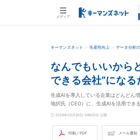
メディア
キーマンズネット
生産性向上
データ分析
検索語を入力してください
なんでもいいからと
できる会社”になる
生成AIを導入している企業はどんどん増え
地択氏（CEO）に、生成AIを活用で
2026年03月30日 10時00分 公開
印刷／PDF
メール通知