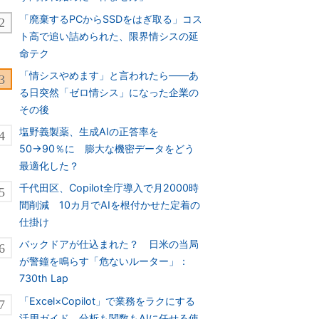
「廃棄するPCからSSDをはぎ取る」コス
ト高で追い詰められた、限界情シスの延
命テク
「情シスやめます」と言われたら――あ
る日突然「ゼロ情シス」になった企業の
その後
塩野義製薬、生成AIの正答率を
50→90％に 膨大な機密データをどう
最適化した？
千代田区、Copilot全庁導入で月2000時
間削減 10カ月でAIを根付かせた定着の
仕掛け
バックドアが仕込まれた？ 日米の当局
が警鐘を鳴らす「危ないルーター」：
730th Lap
「Excel×Copilot」で業務をラクにする
活用ガイド 分析も関数もAIに任せる使