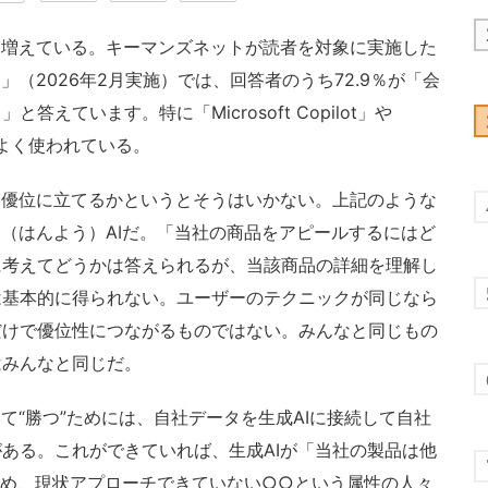
ん増えている。キーマンズネットが読者を対象に実施した
」（2026年2月実施）では、回答者のうち72.9％が「会
えています。特に「Microsoft Copilot」や
気でよく使われている。
て優位に立てるかというとそうはいかない。上記のような
用（はんよう）AIだ。「当社の商品をアピールするにはど
に考えてどうかは答えられるが、当該商品の詳細を理解し
は基本的に得られない。ユーザーのテクニックが同じなら
だけで優位性につながるものではない。みんなと同じもの
はみんなと同じだ。
て“勝つ”ためには、自社データを生成AIに接続して自社
ある。これができていれば、生成AIが「当社の製品は他
ため、現状アプローチできていない○○という属性の人々