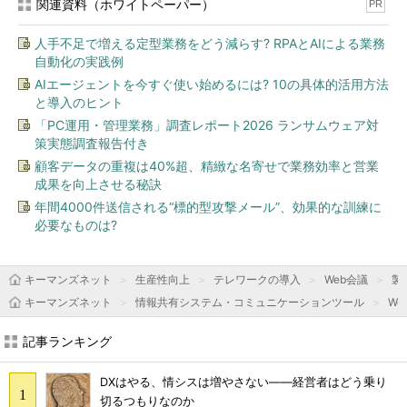
関連資料（ホワイトペーパー）
PR
人手不足で増える定型業務をどう減らす? RPAとAIによる業務
自動化の実践例
AIエージェントを今すぐ使い始めるには? 10の具体的活用方法
と導入のヒント
「PC運用・管理業務」調査レポート2026 ランサムウェア対
策実態調査報告付き
顧客データの重複は40%超、精緻な名寄せで業務効率と営業
成果を向上させる秘訣
年間4000件送信される“標的型攻撃メール”、効果的な訓練に
必要なものは?
キーマンズネット
生産性向上
テレワークの導入
Web会議
製
キーマンズネット
情報共有システム・コミュニケーションツール
We
記事ランキング
DXはやる、情シスは増やさない――経営者はどう乗り
切るつもりなのか