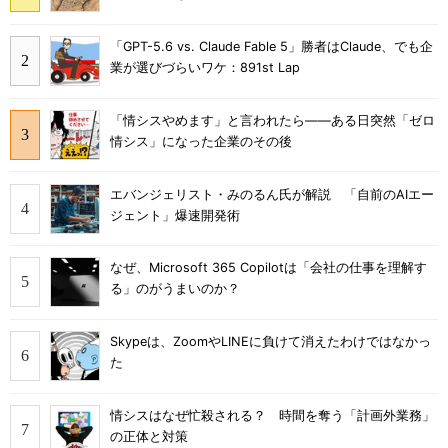
「GPT-5.6 vs. Claude Fable 5」勝者はClaude、でも企
業が選びづらいワケ：891st Lap
「情シスやめます」と言われたら――ある日突然「ゼロ
情シス」になった企業のその後
エバンジェリスト・みのるん氏が解説 「自前のAIエー
ジェント」爆速開発術
なぜ、Microsoft 365 Copilotは「会社の仕事を理解す
る」のがうまいのか？
Skypeは、ZoomやLINEに負けて消えたわけではなかっ
た
情シスはなぜ忙殺される？ 時間を奪う「計画外業務」
の正体と対策