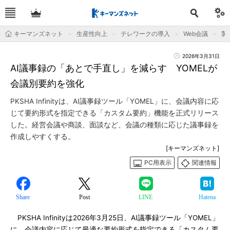
キーマンズネット
生産性向上
テレワークの導入
Web会議
製
2026年3月31日
AI議事録の「あとで手直し」を減らす YOMELが
会議別要約を強化
PKSHA Infinityは、AI議事録ツール「YOMEL」に、会議内容に応
じて要約形式を指定できる「カスタム要約」機能を正式リリース
した。経営会議や商談、面談など、会議の種類に応じた議事録を
作成しやすくする。
[キーマンズネット]
PC用表示
関連情報
Share
Post
LINE
Hatena
PKSHA Infinityは2026年3月25日、AI議事録ツール「YOMEL」
に、会議内容に応じて最適な要約形式を指定できる「カスタム要