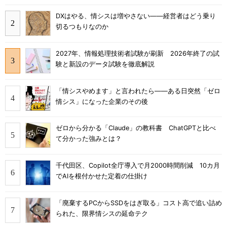
DXはやる、情シスは増やさない――経営者はどう乗り
切るつもりなのか
2027年、情報処理技術者試験が刷新 2026年終了の試
験と新設のデータ試験を徹底解説
「情シスやめます」と言われたら――ある日突然「ゼロ
情シス」になった企業のその後
ゼロから分かる「Claude」の教科書 ChatGPTと比べ
て分かった強みとは？
千代田区、Copilot全庁導入で月2000時間削減 10カ月
でAIを根付かせた定着の仕掛け
「廃棄するPCからSSDをはぎ取る」コスト高で追い詰め
られた、限界情シスの延命テク