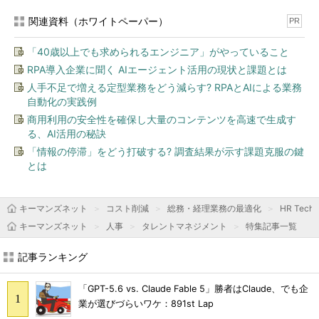
関連資料（ホワイトペーパー）
PR
「40歳以上でも求められるエンジニア」がやっていること
RPA導入企業に聞く AIエージェント活用の現状と課題とは
人手不足で増える定型業務をどう減らす? RPAとAIによる業務
自動化の実践例
商用利用の安全性を確保し大量のコンテンツを高速で生成す
る、AI活用の秘訣
「情報の停滞」をどう打破する? 調査結果が示す課題克服の鍵
とは
キーマンズネット
コスト削減
総務・経理業務の最適化
HR Tec
キーマンズネット
人事
タレントマネジメント
特集記事一覧
記事ランキング
「GPT-5.6 vs. Claude Fable 5」勝者はClaude、でも企
業が選びづらいワケ：891st Lap