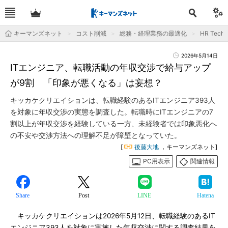
キーマンズネット
コスト削減
総務・経理業務の最適化
HR Tec
2026年5月14日
ITエンジニア、転職活動の年収交渉で給与アップ
が9割 「印象が悪くなる」は妄想？
キッカケクリエイションは、転職経験のあるITエンジニア393人
を対象に年収交渉の実態を調査した。転職時にITエンジニアの7
割以上が年収交渉を経験している一方、未経験者では印象悪化へ
の不安や交渉方法への理解不足が障壁となっていた。
[
後藤大地
，キーマンズネット]
PC用表示
関連情報
Share
Post
LINE
Hatena
キッカケクリエイションは2026年5月12日、転職経験のあるIT
エンジニア393人を対象に実施した年収交渉に関する調査結果を