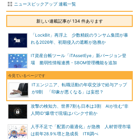
ニュースピックアップ 連載一覧
新しい連載記事が 134 件あります
「LockBit」再浮上 少数精鋭のランサム集団が暴
れる2026年、初期侵入の遮断が急務か
IT資産台帳ツール「iTAssetEye」新バージョン登
場 脆弱性情報連携・SBOM管理機能を追加
ITエンジニア、転職活動の年収交渉で給与アップ
が9割 「印象が悪くなる」は妄想？
攻撃の検知力、世界7割も日本は3割 AIが生む“非
人間ID”爆増で現場はパンク寸前か
人手不足で「配置の最適化」が急務 人材管理市場
は前年28.9％増と急成長 ITR調べ