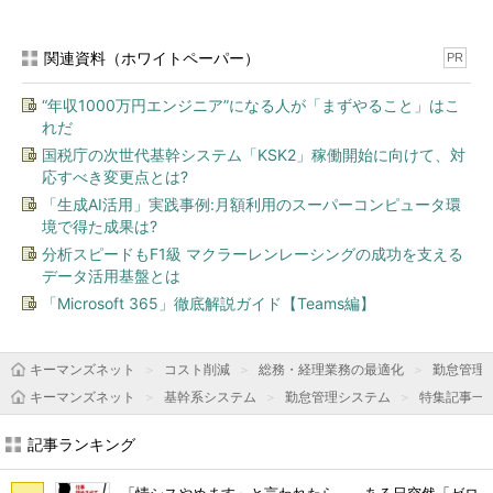
関連資料（ホワイトペーパー）
PR
“年収1000万円エンジニア”になる人が「まずやること」はこ
れだ
国税庁の次世代基幹システム「KSK2」稼働開始に向けて、対
応すべき変更点とは?
「生成AI活用」実践事例:月額利用のスーパーコンピュータ環
境で得た成果は?
分析スピードもF1級 マクラーレンレーシングの成功を支える
データ活用基盤とは
「Microsoft 365」徹底解説ガイド【Teams編】
キーマンズネット
コスト削減
総務・経理業務の最適化
勤怠管理
キーマンズネット
基幹系システム
勤怠管理システム
特集記事一
記事ランキング