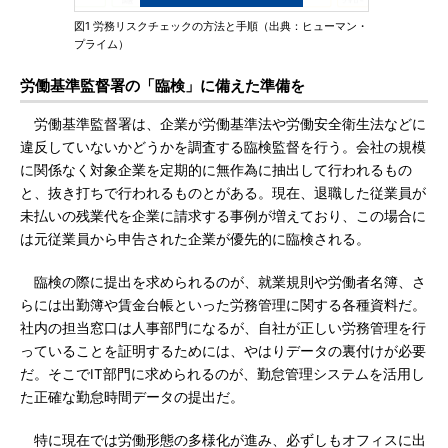
図1 労務リスクチェックの方法と手順（出典：ヒューマン・
プライム）
労働基準監督署の「臨検」に備えた準備を
労働基準監督署は、企業が労働基準法や労働安全衛生法などに
違反していないかどうかを調査する臨検監督を行う。会社の規模
に関係なく対象企業を定期的に無作為に抽出して行われるもの
と、抜き打ちで行われるものとがある。現在、退職した従業員が
未払いの残業代を企業に請求する事例が増えており、この場合に
は元従業員から申告された企業が優先的に臨検される。
臨検の際に提出を求められるのが、就業規則や労働者名簿、さ
らには出勤簿や賃金台帳といった労務管理に関する各種資料だ。
社内の担当窓口は人事部門になるが、自社が正しい労務管理を行
っていることを証明するためには、やはりデータの裏付けが必要
だ。そこでIT部門に求められるのが、勤怠管理システムを活用し
た正確な勤怠時間データの提出だ。
特に現在では労働形態の多様化が進み、必ずしもオフィスに出