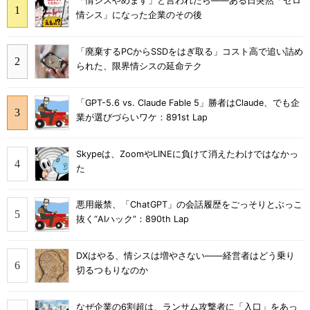
「情シスやめます」と言われたら――ある日突然「ゼロ
情シス」になった企業のその後
「廃棄するPCからSSDをはぎ取る」コスト高で追い詰め
られた、限界情シスの延命テク
「GPT-5.6 vs. Claude Fable 5」勝者はClaude、でも企
業が選びづらいワケ：891st Lap
Skypeは、ZoomやLINEに負けて消えたわけではなかっ
た
悪用厳禁、「ChatGPT」の会話履歴をごっそりとぶっこ
抜く“AIハック”：890th Lap
DXはやる、情シスは増やさない――経営者はどう乗り
切るつもりなのか
なぜ企業の6割超は、ランサム攻撃者に「入口」をあっ