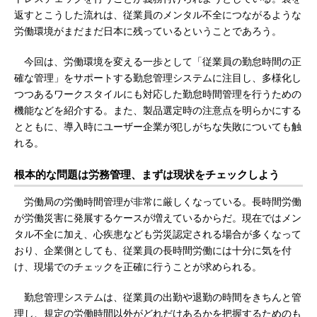
返すとこうした流れは、従業員のメンタル不全につながるような
労働環境がまだまだ日本に残っているということであろう。
今回は、労働環境を変える一歩として「従業員の勤怠時間の正
確な管理」をサポートする勤怠管理システムに注目し、多様化し
つつあるワークスタイルにも対応した勤怠時間管理を行うための
機能などを紹介する。また、製品選定時の注意点を明らかにする
とともに、導入時にユーザー企業が犯しがちな失敗についても触
れる。
根本的な問題は労務管理、まずは現状をチェックしよう
労働局の労働時間管理が非常に厳しくなっている。長時間労働
が労働災害に発展するケースが増えているからだ。現在ではメン
タル不全に加え、心疾患なども労災認定される場合が多くなって
おり、企業側としても、従業員の長時間労働には十分に気を付
け、現場でのチェックを正確に行うことが求められる。
勤怠管理システムは、従業員の出勤や退勤の時間をきちんと管
理し、規定の労働時間以外がどれだけあるかを把握するためのも