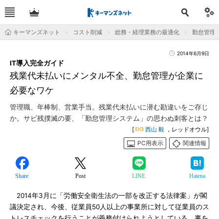
キーマンズネット
コスト削減
総務・経理業務の最適化
勤怠管理
2014年6月9日
IT導入完全ガイド
残業代未払いにメンタル不全、勤怠管理が企業に
必要なワケ
管理職、年棒制、営業手当。残業代未払いに潜む勘違いをご存じ
か。サビ残撲滅の要、「勤怠管理システム」の思わぬ刺客とは？
[
西山 毅
，レッドオウル]
PC用表示
関連情報
Share
Post
LINE
Hatena
2014年3月に「労働安全衛生法の一部を改正する法律案」が閣
議決定され、今後、従業員50人以上の事業所に対して従業員のス
トレスチェックを行うことが義務付けられようとしている。裏を