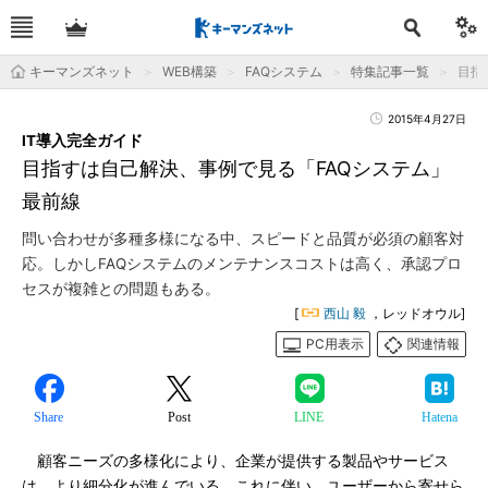
キーマンズネット
WEB構築
FAQシステム
特集記事一覧
目指
2015年4月27日
IT導入完全ガイド
目指すは自己解決、事例で見る「FAQシステム」
最前線
問い合わせが多種多様になる中、スピードと品質が必須の顧客対
応。しかしFAQシステムのメンテナンスコストは高く、承認プロ
セスが複雑との問題もある。
[
西山 毅
，レッドオウル]
PC用表示
関連情報
Share
Post
LINE
Hatena
顧客ニーズの多様化により、企業が提供する製品やサービス
は、より細分化が進んでいる。これに伴い、ユーザーから寄せら