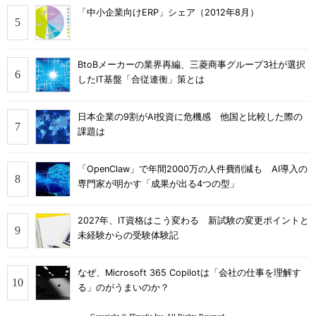
「中小企業向けERP」シェア（2012年8月）
BtoBメーカーの業界再編、三菱商事グループ3社が選択
したIT基盤「合従連衡」策とは
日本企業の9割がAI投資に危機感 他国と比較した際の
課題は
「OpenClaw」で年間2000万の人件費削減も AI導入の
専門家が明かす「成果が出る4つの型」
2027年、IT資格はこう変わる 新試験の変更ポイントと
未経験からの受験体験記
なぜ、Microsoft 365 Copilotは「会社の仕事を理解す
る」のがうまいのか？