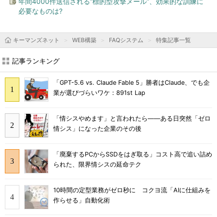
年間4000件送信される“標的型攻撃メール”、効果的な訓練に
必要なものは?
キーマンズネット
WEB構築
FAQシステム
特集記事一覧
記事ランキング
「GPT-5.6 vs. Claude Fable 5」勝者はClaude、でも企
業が選びづらいワケ：891st Lap
「情シスやめます」と言われたら――ある日突然「ゼロ
情シス」になった企業のその後
「廃棄するPCからSSDをはぎ取る」コスト高で追い詰め
られた、限界情シスの延命テク
10時間の定型業務がゼロ秒に コクヨ流「AIに仕組みを
作らせる」自動化術