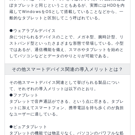
ぼタブレットと同じということもあるが、実際にはHDDを内
蔵してWindowsをOSとして搭載していることなどから、一
般的なタブレットと区別してこう呼ばれている。
●ウェアラブルデバイス
身につけられるデバイスのことで、メガネ型、腕時計型、リ
ストバンド型といったさまざまな形態で登場している。小型
ではあるが、通信機能を備え、スマホやタブレットを始めと
してパソコンなどとデータのやりとりが可能である。
その他スマートデバイス関連の導入メリットとは？
その他スマートデバイス関連として挙げられる製品につい
て、それぞれの導入メリットは以下のとおり。
●ファブレット
タブレットで音声通話ができる、という点に尽きる。タブレ
ットに加えてスマートフォン、携帯電話を持ち歩くのが負担
なユーザーに適している。
●ピュアタブレット
タブレットの機能では物足りなく、パソコンのパワフルな処