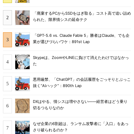
「廃棄するPCからSSDをはぎ取る」コスト高で追い詰め
られた、限界情シスの延命テク
「GPT-5.6 vs. Claude Fable 5」勝者はClaude、でも企
業が選びづらいワケ：891st Lap
Skypeは、ZoomやLINEに負けて消えたわけではなかっ
た
悪用厳禁、「ChatGPT」の会話履歴をごっそりとぶっこ
抜く“AIハック”：890th Lap
DXはやる、情シスは増やさない――経営者はどう乗り
切るつもりなのか
なぜ企業の6割超は、ランサム攻撃者に「入口」をあっ
さり破られるのか？