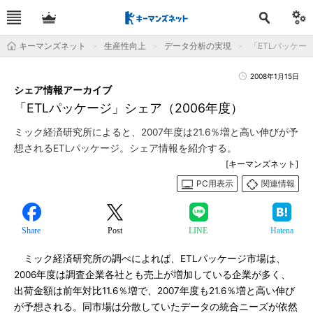
キーマンズネット
生産性向上
データ分析の実現
「ETLパッケー
2008年1月15日
シェア情報アーカイブ
「ETLパッケージ」シェア（2006年度）
ミック経済研究所によると、2007年度は21.6％増と高い伸びが予
想されるETLパッケージ。シェア情報を紹介する。
[キーマンズネット]
PC用表示
関連情報
Share
Post
LINE
Hatena
ミック経済研究所の調べによれば、ETLパッケージ市場は、
2006年度は調査企業各社とも売上が増加している企業が多く、
出荷金額は前年対比11.6％増で、2007年度も21.6％増と高い伸び
が予想される。同市場は分散していたデータの統合ニーズが依然