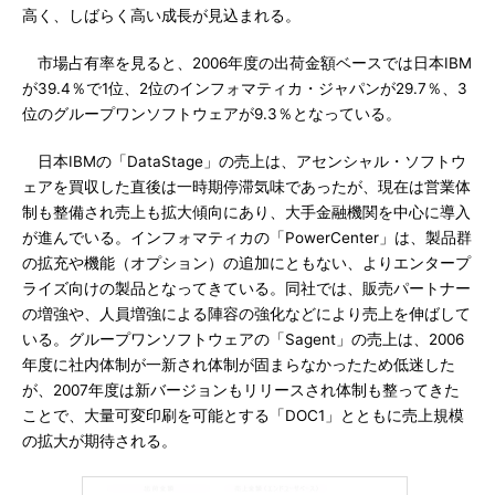
高く、しばらく高い成長が見込まれる。
市場占有率を見ると、2006年度の出荷金額ベースでは日本IBM
が39.4％で1位、2位のインフォマティカ・ジャパンが29.7％、3
位のグループワンソフトウェアが9.3％となっている。
日本IBMの「DataStage」の売上は、アセンシャル・ソフトウ
ェアを買収した直後は一時期停滞気味であったが、現在は営業体
制も整備され売上も拡大傾向にあり、大手金融機関を中心に導入
が進んでいる。インフォマティカの「PowerCenter」は、製品群
の拡充や機能（オプション）の追加にともない、よりエンタープ
ライズ向けの製品となってきている。同社では、販売パートナー
の増強や、人員増強による陣容の強化などにより売上を伸ばして
いる。グループワンソフトウェアの「Sagent」の売上は、2006
年度に社内体制が一新され体制が固まらなかったため低迷した
が、2007年度は新バージョンもリリースされ体制も整ってきた
ことで、大量可変印刷を可能とする「DOC1」とともに売上規模
の拡大が期待される。