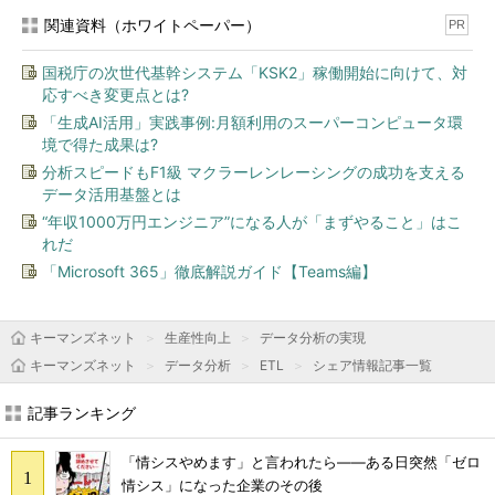
関連資料（ホワイトペーパー）
PR
国税庁の次世代基幹システム「KSK2」稼働開始に向けて、対
応すべき変更点とは?
「生成AI活用」実践事例:月額利用のスーパーコンピュータ環
境で得た成果は?
分析スピードもF1級 マクラーレンレーシングの成功を支える
データ活用基盤とは
“年収1000万円エンジニア”になる人が「まずやること」はこ
れだ
「Microsoft 365」徹底解説ガイド【Teams編】
キーマンズネット
生産性向上
データ分析の実現
キーマンズネット
データ分析
ETL
シェア情報記事一覧
記事ランキング
「情シスやめます」と言われたら――ある日突然「ゼロ
情シス」になった企業のその後