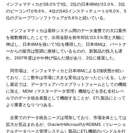
インフォマティカが38.0％で1位、2位の日本IBMが33.0％、3位
のビーコンITが6.6％、4位のSASインスティチュートが6.0％、5
位のグループワンソフトウェアが5.6％と続いている。
インフォマティカは基幹システム間のデータ連携での大口案件
を複数獲得したことで、出荷金額を前年対比123.5％増と大幅に
伸ばし、日本IBMを抜いて1位を獲得した。日本IBMは、パートナ
ーからの販売は堅調に推移しているものの、新製品の投入も遅
れ、2007年度はやや伸び悩んだ感があり、2位に後退した。
同市場は、インフォマティカと日本IBMによる2強状態が続い
ており、ここ数年は市場に大きな変化はなかったといえる。しか
し最近では、データウェアハウスプラットフォームとしての機能
に加え、MDM（マスターデータ管理）機能などを含む全社レベ
ルでのデータ統合基盤として機能することが、ETL製品にとって
より重要となりつつある。
企業でのデータ統合ニーズは増加しており、市場全体としては
拡大が見込まれるが、OracleやMicrosoftがRDBMS（リレーショ
ナルデータベース管理システム）製品にETL機能のバンドルを行