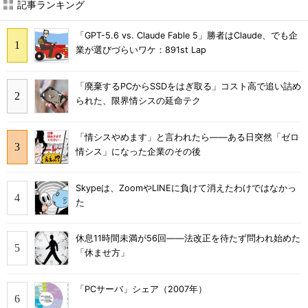
記事ランキング
「GPT-5.6 vs. Claude Fable 5」勝者はClaude、でも企
業が選びづらいワケ：891st Lap
「廃棄するPCからSSDをはぎ取る」コスト高で追い詰め
られた、限界情シスの延命テク
「情シスやめます」と言われたら――ある日突然「ゼロ
情シス」になった企業のその後
Skypeは、ZoomやLINEに負けて消えたわけではなかっ
た
休息11時間未満が56回――法改正を待たず問われ始めた
「休ませ方」
「PCサーバ」シェア（2007年）