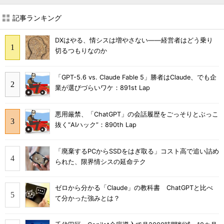
記事ランキング
DXはやる、情シスは増やさない――経営者はどう乗り
切るつもりなのか
「GPT-5.6 vs. Claude Fable 5」勝者はClaude、でも企
業が選びづらいワケ：891st Lap
悪用厳禁、「ChatGPT」の会話履歴をごっそりとぶっこ
抜く“AIハック”：890th Lap
「廃棄するPCからSSDをはぎ取る」コスト高で追い詰め
られた、限界情シスの延命テク
ゼロから分かる「Claude」の教科書 ChatGPTと比べ
て分かった強みとは？