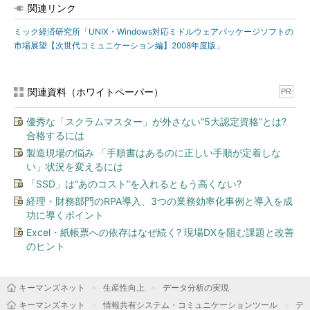
関連リンク
ミック経済研究所「UNIX・Windows対応ミドルウェアパッケージソフトの
市場展望【次世代コミュニケーション編】2008年度版」
関連資料（ホワイトペーパー）
PR
優秀な「スクラムマスター」が外さない“5大認定資格”とは?
合格するには
製造現場の悩み 「手順書はあるのに正しい手順が定着しな
い」状況を変えるには
「SSD」は“あのコスト”を入れるともう高くない?
経理・財務部門のRPA導入、3つの業務効率化事例と導入を成
功に導くポイント
Excel・紙帳票への依存はなぜ続く? 現場DXを阻む課題と改善
のヒント
キーマンズネット
生産性向上
データ分析の実現
キーマンズネット
情報共有システム・コミュニケーションツール
デ