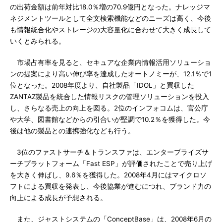
の出荷金額は前年対比18.0％増の70.9億円となった。ナレッジマ
ネジメントツールとして全文検索機能などのニーズは高く、今後
も情報統合化やストレージの大容量化に合わせて大きく成長して
いくとみられる。
市場占有率を見ると、セキュアな企業内情報活用ソリューショ
ンの提案により高い伸び率を達成したオートノミーが、12.1％で1
位となった。2008年度より、自社製品「IDOL」と買収した
ZANTAZ製品を統合した情報リスクの管理ソリューションを投入
し、さらなる売上の向上を図る。2位のインフォコムは、官公庁
や大学、図書館などからの引合いが堅調で10.2％を獲得した。今
後は他の製品との連携強化なども行う。
3位のファストサーチ＆トランスファは、エンタープライズサ
ーチプラットフォーム「Fast ESP」が評価されたことで売り上げ
を大きく伸ばし、9.6％を獲得した。2008年4月にはマイクロソ
フトによる買収を発表し、今後協業が進むにつれ、ブランド力の
向上による成長が予想される。
また、ジャストシステムの「ConceptBase」は、2008年6月の