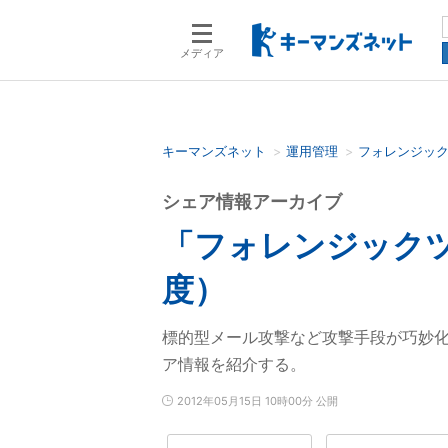
メディア
キーマンズネット
運用管理
フォレンジッ
検索語を入力してください
シェア情報アーカイブ
「フォレンジックツ
度）
標的型メール攻撃など攻撃手段が巧妙
ア情報を紹介する。
2012年05月15日 10時00分 公開