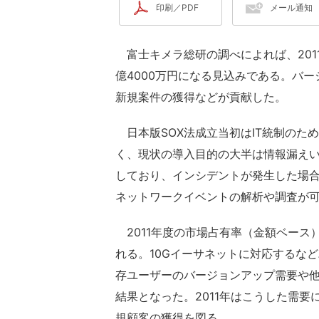
印刷／PDF
メール通知
富士キメラ総研の調べによれば、2011
億4000万円になる見込みである。バ
新規案件の獲得などが貢献した。
日本版SOX法成立当初はIT統制のた
く、現状の導入目的の大半は情報漏え
しており、インシデントが発生した場
ネットワークイベントの解析や調査が
2011年度の市場占有率（金額ベース）
れる。10Gイーサネットに対応するな
存ユーザーのバージョンアップ需要や
結果となった。2011年はこうした需
規顧客の獲得を図る。