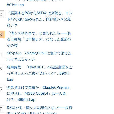
891st Lap
「廃棄するPCからSSDをはぎ取る」コス
ト高で追い詰められた、限界情シスの延
命テク
「情シスやめます」と言われたら――あ
る日突然「ゼロ情シス」になった企業の
その後
Skypeは、ZoomやLINEに負けて消えた
わけではなかった
悪用厳禁、「ChatGPT」の会話履歴をご
っそりとぶっこ抜く“AIハック”：890th
Lap
強気値上げで自爆か ClaudeやGemini
に押され「M365 Copilot」は一人負
け？：888th Lap
DXはやる、情シスは増やさない――経営
者はどう乗り切るつもりなのか