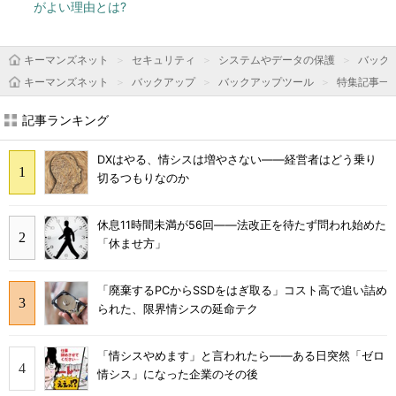
がよい理由とは?
キーマンズネット
セキュリティ
システムやデータの保護
バック
キーマンズネット
バックアップ
バックアップツール
特集記事一
記事ランキング
DXはやる、情シスは増やさない――経営者はどう乗り
切るつもりなのか
休息11時間未満が56回――法改正を待たず問われ始めた
「休ませ方」
「廃棄するPCからSSDをはぎ取る」コスト高で追い詰め
られた、限界情シスの延命テク
「情シスやめます」と言われたら――ある日突然「ゼロ
情シス」になった企業のその後