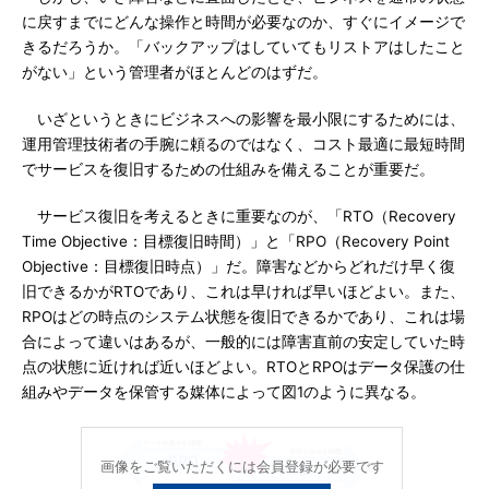
に戻すまでにどんな操作と時間が必要なのか、すぐにイメージで
きるだろうか。「バックアップはしていてもリストアはしたこと
がない」という管理者がほとんどのはずだ。
いざというときにビジネスへの影響を最小限にするためには、
運用管理技術者の手腕に頼るのではなく、コスト最適に最短時間
でサービスを復旧するための仕組みを備えることが重要だ。
サービス復旧を考えるときに重要なのが、「RTO（Recovery
Time Objective：目標復旧時間）」と「RPO（Recovery Point
Objective：目標復旧時点）」だ。障害などからどれだけ早く復
旧できるかがRTOであり、これは早ければ早いほどよい。また、
RPOはどの時点のシステム状態を復旧できるかであり、これは場
合によって違いはあるが、一般的には障害直前の安定していた時
点の状態に近ければ近いほどよい。RTOとRPOはデータ保護の仕
組みやデータを保管する媒体によって図1のように異なる。
画像をご覧いただくには会員登録が必要です