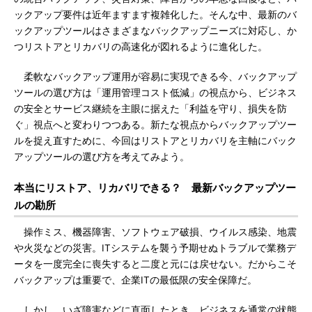
ックアップ要件は近年ますます複雑化した。そんな中、最新のバ
ックアップツールはさまざまなバックアップニーズに対応し、か
つリストアとリカバリの高速化が図れるように進化した。
柔軟なバックアップ運用が容易に実現できる今、バックアップ
ツールの選び方は「運用管理コスト低減」の視点から、ビジネス
の安全とサービス継続を主眼に据えた「利益を守り、損失を防
ぐ」視点へと変わりつつある。新たな視点からバックアップツー
ルを捉え直すために、今回はリストアとリカバリを主軸にバック
アップツールの選び方を考えてみよう。
本当にリストア、リカバリできる？ 最新バックアップツー
ルの勘所
操作ミス、機器障害、ソフトウェア破損、ウイルス感染、地震
や火災などの災害。ITシステムを襲う予期せぬトラブルで業務デ
ータを一度完全に喪失すると二度と元には戻せない。だからこそ
バックアップは重要で、企業ITの最低限の安全保障だ。
しかし、いざ障害などに直面したとき、ビジネスを通常の状態