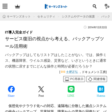
キーマンズネット
セキュリティ
システムやデータの保護
バック
2014年12月22日
IT導入完全ガイド
サービス復旧の視点から考える、バックアップツ
ール活用術
バックアップはしてもリストアはしたことがない。では、操作ミ
ス、機器障害、ウイルス感染、災害など、いざというときに通常
の状態に戻すまでにどんな操作と時間が必要だろうか？
[
土肥正弘
，ドキュメント工房]
PC用表示
関連情報
Share
Post
LINE
Hatena
仮想化やクラウド化への対応、遠隔地に分散した拠点システム
の統合バックアップ、災害対策、障害からの早急な回復など、バ