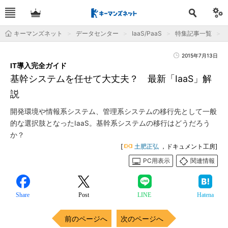
キーマンズネット
データセンター
IaaS/PaaS
特集記事一覧
2015年7月13日
IT導入完全ガイド
基幹システムを任せて大丈夫？ 最新「IaaS」解
説
開発環境や情報系システム、管理系システムの移行先として一般
的な選択肢となったIaaS。基幹系システムの移行はどうだろう
か？
[
土肥正弘
，ドキュメント工房]
PC用表示
関連情報
Share
Post
LINE
Hatena
前のページへ
次のページへ