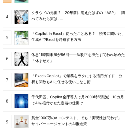
クラウドの元祖？ 20年前に消えたはずの「ASP」 調
べてみたら実は……
「Copilot in Excel」使ったことある？ 読者に聞いた、
生成AIでExcelを時短する方法
休息11時間未満が56回――法改正を待たず問われ始めた
「休ませ方」
「Excel×Copilot」で業務をラクにする活用ガイド 分
析も関数もAIに任せる使いこなし術
千代田区、Copilot全庁導入で月2000時間削減 10カ月
でAIを根付かせた定着の仕掛け
賞金1000万のAIコンテスト、でも「実現性は問わず」
サイバーエージェントのAI推進策