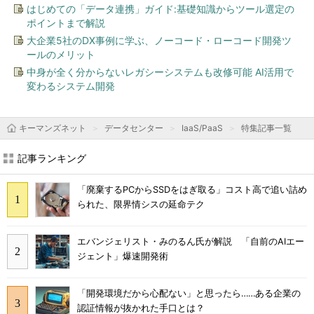
はじめての「データ連携」ガイド:基礎知識からツール選定の
ポイントまで解説
大企業5社のDX事例に学ぶ、ノーコード・ローコード開発ツ
ールのメリット
中身が全く分からないレガシーシステムも改修可能 AI活用で
変わるシステム開発
キーマンズネット
データセンター
IaaS/PaaS
特集記事一覧
記事ランキング
「廃棄するPCからSSDをはぎ取る」コスト高で追い詰め
られた、限界情シスの延命テク
エバンジェリスト・みのるん氏が解説 「自前のAIエー
ジェント」爆速開発術
「開発環境だから心配ない」と思ったら……ある企業の
認証情報が抜かれた手口とは？