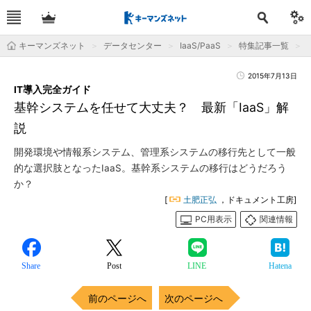
キーマンズネット
データセンター
IaaS/PaaS
特集記事一覧
2015年7月13日
IT導入完全ガイド
基幹システムを任せて大丈夫？ 最新「IaaS」解
説
開発環境や情報系システム、管理系システムの移行先として一般
的な選択肢となったIaaS。基幹系システムの移行はどうだろう
か？
[
土肥正弘
，ドキュメント工房]
PC用表示
関連情報
Share
Post
LINE
Hatena
前のページへ
次のページへ