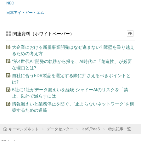
NEC
日本アイ・ビー・エム
関連資料（ホワイトペーパー）
PR
大企業における新規事業開発はなぜ進まない? 障壁を乗り越え
るための考え方
“第4世代AI”開発の軌跡から探る、AI時代に「創造性」が必要
な理由とは?
自社に合うEDR製品を選定する際に押さえるべきポイントと
は?
5社に1社がデータ漏えいを経験 シャドーAIのリスクを「禁
止」以外で減らすには
情報漏えいと業務停止を防ぐ、“止まらないネットワーク”を構
築するための道筋
キーマンズネット
データセンター
IaaS/PaaS
特集記事一覧