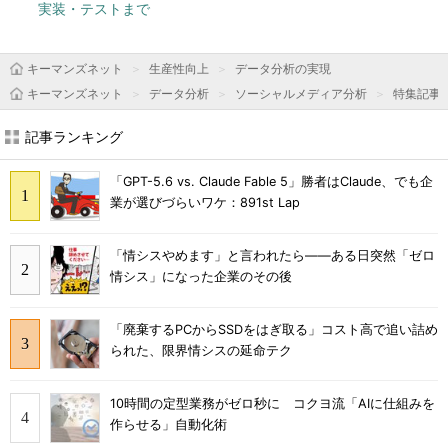
実装・テストまで
キーマンズネット
生産性向上
データ分析の実現
キーマンズネット
データ分析
ソーシャルメディア分析
特集記事
記事ランキング
「GPT-5.6 vs. Claude Fable 5」勝者はClaude、でも企
業が選びづらいワケ：891st Lap
「情シスやめます」と言われたら――ある日突然「ゼロ
情シス」になった企業のその後
「廃棄するPCからSSDをはぎ取る」コスト高で追い詰め
られた、限界情シスの延命テク
10時間の定型業務がゼロ秒に コクヨ流「AIに仕組みを
作らせる」自動化術