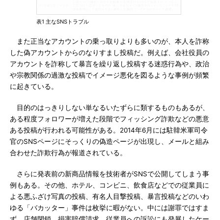
表1 主なSNSトラブル
また正当なアカウントの乗っ取りよりも多いのが、本人を詐称
した偽アカウントからのなりすまし投稿だ。例えば、会社役員の
アカウントを詐称して暴言を繰り返し投稿する迷惑行為や、政治
や宗教関係の過激な投稿でイメージ悪化を図るような事例が頻繁
に起きている。
目的のはっきりしない単なるいたずらに類するものもあるが、
ある程度フォロワーが増えた段階でフィッシング詐欺などの悪意
ある投稿が行われる可能性がある。2014年6月には駐韓米軍司令
官のSNSページにそっくりの偽造ページが出現し、メールと組み
合わせた詐欺行為が報道されている。
さらに発表前の新商品情報を技術者がSNSで公開してしまう事
例もある。その他、ホテル、コンビニ、飲食店などでの従業員に
よる悪ふざけ写真の投稿、有名人目撃投稿、暴言投稿などのいわ
ゆる「バカッター」事件は枚挙に暇がない。中には謝罪ではすま
ず、店舗閉鎖、損害賠償請求、従業員への訴訟にも発展したケー