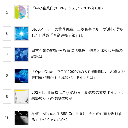
「中小企業向けERP」シェア（2012年8月）
BtoBメーカーの業界再編、三菱商事グループ3社が選択
したIT基盤「合従連衡」策とは
日本企業の9割がAI投資に危機感 他国と比較した際の
課題は
「OpenClaw」で年間2000万の人件費削減も AI導入の
専門家が明かす「成果が出る4つの型」
2027年、IT資格はこう変わる 新試験の変更ポイントと
未経験からの受験体験記
なぜ、Microsoft 365 Copilotは「会社の仕事を理解す
る」のがうまいのか？