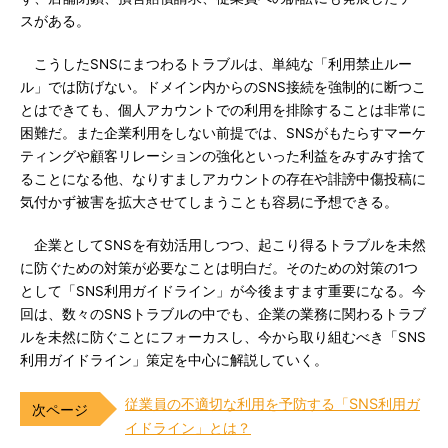
スがある。
こうしたSNSにまつわるトラブルは、単純な「利用禁止ルー
ル」では防げない。ドメイン内からのSNS接続を強制的に断つこ
とはできても、個人アカウントでの利用を排除することは非常に
困難だ。また企業利用をしない前提では、SNSがもたらすマーケ
ティングや顧客リレーションの強化といった利益をみすみす捨て
ることになる他、なりすましアカウントの存在や誹謗中傷投稿に
気付かず被害を拡大させてしまうことも容易に予想できる。
企業としてSNSを有効活用しつつ、起こり得るトラブルを未然
に防ぐための対策が必要なことは明白だ。そのための対策の1つ
として「SNS利用ガイドライン」が今後ますます重要になる。今
回は、数々のSNSトラブルの中でも、企業の業務に関わるトラブ
ルを未然に防ぐことにフォーカスし、今から取り組むべき「SNS
利用ガイドライン」策定を中心に解説していく。
従業員の不適切な利用を予防する「SNS利用ガ
イドライン」とは？