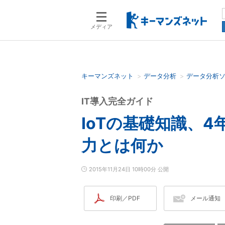
メディア
キーマンズネット
データ分析
データ分析
検索語を入力してください
IT導入完全ガイド
IoTの基礎知識、
力とは何か
2015年11月24日 10時00分 公開
印刷／PDF
メール通知