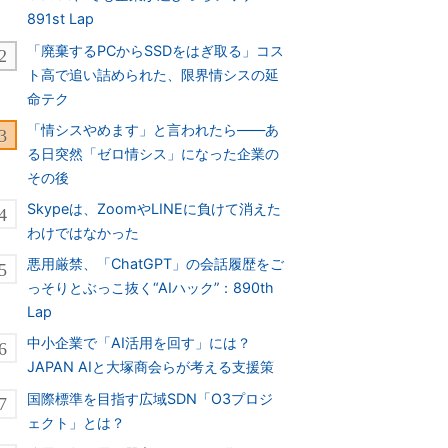
891st Lap
「廃棄するPCからSSDをはぎ取る」コス
ト高で追い詰められた、限界情シスの延
命テク
「情シスやめます」と言われたら――あ
る日突然「ゼロ情シス」になった企業の
その後
Skypeは、ZoomやLINEに負けて消えた
わけではなかった
悪用厳禁、「ChatGPT」の会話履歴をご
っそりとぶっこ抜く“AIハック”：890th
Lap
中小企業で「AI活用を回す」には？
JAPAN AIと大塚商会らが考える支援策
国際標準を目指す広域SDN「O3プロジ
ェクト」とは？