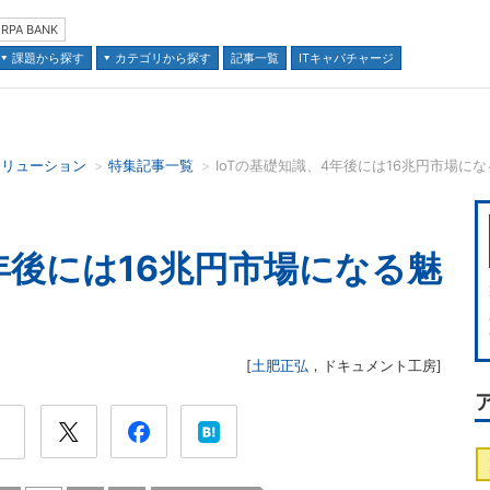
RPA BANK
課題から探す
カテゴリから探す
記事一覧
ITキャパチャージ
ソリューション
特集記事一覧
IoTの基礎知識、4年後には16兆円市場に
並び順：
4年後には16兆円市場になる魅
[
土肥正弘
，
ドキュメント工房
]