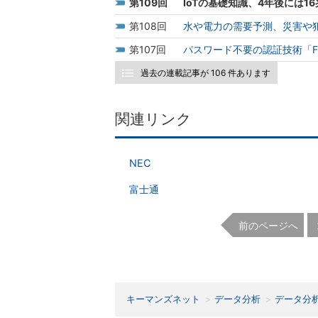
109
IoTの基礎知識、4年後には
108
水や電力の需要予測、災害や犯
107
パスワード不要の認証技術「F
過去の連載記事が 106 件あります
関連リンク
NEC
富士通
前のページへ
キーマンズネット
データ分析
データ分