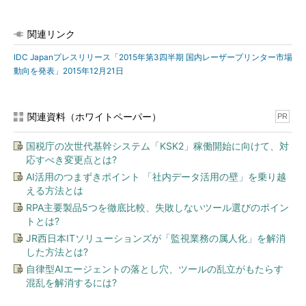
関連リンク
IDC Japanプレスリリース「2015年第3四半期 国内レーザープリンター市場
動向を発表」2015年12月21日
関連資料（ホワイトペーパー）
PR
国税庁の次世代基幹システム「KSK2」稼働開始に向けて、対
応すべき変更点とは?
AI活用のつまずきポイント 「社内データ活用の壁」を乗り越
える方法とは
RPA主要製品5つを徹底比較、失敗しないツール選びのポイン
トとは?
JR西日本ITソリューションズが「監視業務の属人化」を解消
した方法とは?
自律型AIエージェントの落とし穴、ツールの乱立がもたらす
混乱を解消するには?