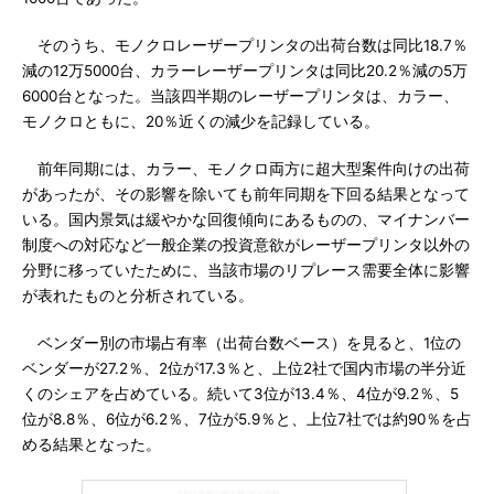
そのうち、モノクロレーザープリンタの出荷台数は同比18.7％
減の12万5000台、カラーレーザープリンタは同比20.2％減の5万
6000台となった。当該四半期のレーザープリンタは、カラー、
モノクロともに、20％近くの減少を記録している。
前年同期には、カラー、モノクロ両方に超大型案件向けの出荷
があったが、その影響を除いても前年同期を下回る結果となって
いる。国内景気は緩やかな回復傾向にあるものの、マイナンバー
制度への対応など一般企業の投資意欲がレーザープリンタ以外の
分野に移っていたために、当該市場のリプレース需要全体に影響
が表れたものと分析されている。
ベンダー別の市場占有率（出荷台数ベース）を見ると、1位の
ベンダーが27.2％、2位が17.3％と、上位2社で国内市場の半分近
くのシェアを占めている。続いて3位が13.4％、4位が9.2％、5
位が8.8％、6位が6.2％、7位が5.9％と、上位7社では約90％を占
める結果となった。