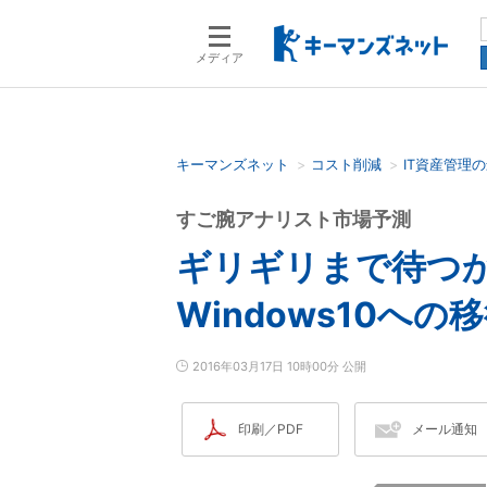
メディア
キーマンズネット
コスト削減
IT資産管理
検索語を入力してください
すご腕アナリスト市場予測
ギリギリまで待つ
Windows10への
2016年03月17日 10時00分 公開
印刷／PDF
メール通知