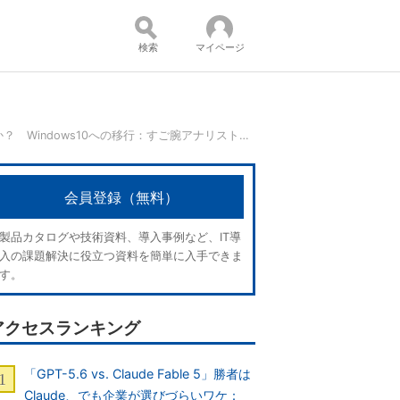
検索
マイページ
ギリギリまで待つか、今から取り組むか？ Windows10への移行：すご腕アナリスト市場予測
コンテンツ：
会員登録（無料）
製品カタログや技術資料、導入事例など、IT導
入の課題解決に役立つ資料を簡単に入手できま
す。
アクセスランキング
「GPT-5.6 vs. Claude Fable 5」勝者は
Claude、でも企業が選びづらいワケ：