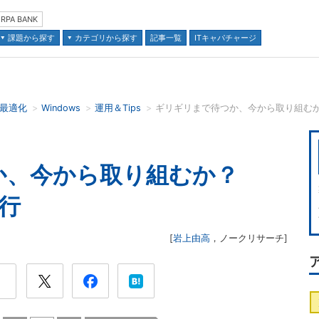
RPA BANK
課題から探す
カテゴリから探す
記事一覧
ITキャパチャージ
の最適化
Windows
運用＆Tips
並び順：
か、今から取り組むか？
移行
[
岩上由高
，
ノークリサーチ
]