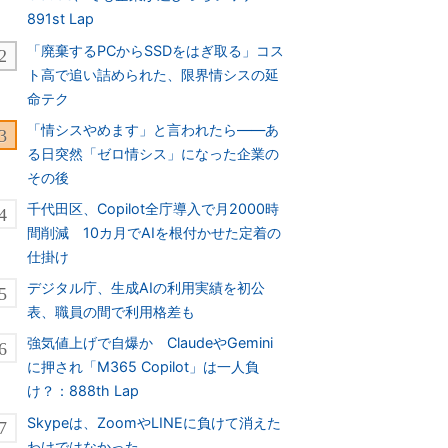
891st Lap
「廃棄するPCからSSDをはぎ取る」コス
ト高で追い詰められた、限界情シスの延
命テク
「情シスやめます」と言われたら――あ
る日突然「ゼロ情シス」になった企業の
その後
千代田区、Copilot全庁導入で月2000時
間削減 10カ月でAIを根付かせた定着の
仕掛け
デジタル庁、生成AIの利用実績を初公
表、職員の間で利用格差も
強気値上げで自爆か ClaudeやGemini
に押され「M365 Copilot」は一人負
け？：888th Lap
Skypeは、ZoomやLINEに負けて消えた
わけではなかった