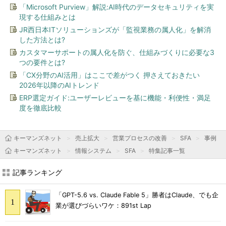
「Microsoft Purview」解説:AI時代のデータセキュリティを実
現する仕組みとは
JR西日本ITソリューションズが「監視業務の属人化」を解消
した方法とは?
カスタマーサポートの属人化を防ぐ、仕組みづくりに必要な3
つの要件とは?
「CX分野のAI活用」はここで差がつく 押さえておきたい
2026年以降のAIトレンド
ERP選定ガイド:ユーザーレビューを基に機能・利便性・満足
度を徹底比較
キーマンズネット
売上拡大
営業プロセスの改善
SFA
事例
キーマンズネット
情報システム
SFA
特集記事一覧
記事ランキング
「GPT-5.6 vs. Claude Fable 5」勝者はClaude、でも企
業が選びづらいワケ：891st Lap