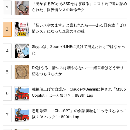
「廃棄するPCからSSDをはぎ取る」コスト高で追い詰め
られた、限界情シスの延命テク
「情シスやめます」と言われたら――ある日突然「ゼロ
情シス」になった企業のその後
Skypeは、ZoomやLINEに負けて消えたわけではなかっ
た
DXはやる、情シスは増やさない――経営者はどう乗り
切るつもりなのか
強気値上げで自爆か ClaudeやGeminiに押され「M365
Copilot」は一人負け？：888th Lap
悪用厳禁、「ChatGPT」の会話履歴をごっそりとぶっこ
抜く“AIハック”：890th Lap