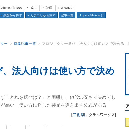
Microsoft 365
生成AI
PC管理
RPA BANK
課題から探す
カテゴリから探す
記事一覧
ITキャパチャージ
クター
特集記事一覧
プロジェクター選び、法人向けは使い方で決める：I
並び順：
び、法人向けは使い方で決め
らず「どれを選べば？」と困惑し、値段の安さで決めてし
性が高い。使い方に適した製品を導き出す公式がある。
[
二瓶 朗
，
グラムワークス
]