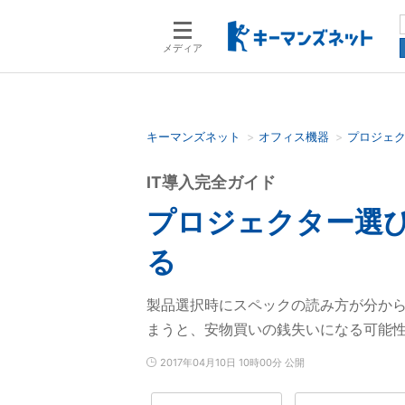
メディア
キーマンズネット
オフィス機器
プロジェ
検索語を入力してください
IT導入完全ガイド
プロジェクター選
る
製品選択時にスペックの読み方が分か
まうと、安物買いの銭失いになる可能
2017年04月10日 10時00分 公開