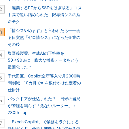
「廃棄するPCからSSDをはぎ取る」コス
ト高で追い詰められた、限界情シスの延
命テク
「情シスやめます」と言われたら――あ
る日突然「ゼロ情シス」になった企業の
その後
塩野義製薬、生成AIの正答率を
50→90％に 膨大な機密データをどう
最適化した？
千代田区、Copilot全庁導入で月2000時
間削減 10カ月でAIを根付かせた定着の
仕掛け
バックドアが仕込まれた？ 日米の当局
が警鐘を鳴らす「危ないルーター」：
730th Lap
「Excel×Copilot」で業務をラクにする
活用ガイド 分析も関数もAIに任せる使