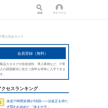
検索
マイページ
T導入完全ガイド
コンテンツ：
会員登録（無料）
製品カタログや技術資料、導入事例など、IT導
入の課題解決に役立つ資料を簡単に入手できま
す。
アクセスランキング
休息11時間未満が56回――法改正を待た
ず問われ始めた「休ませ方」