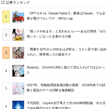
記事ランキング
「GPT-5.6 vs. Claude Fable 5」勝者はClaude、でも企
業が選びづらいワケ：891st Lap
「情シスやめます」と言われたら――ある日突然「ゼロ
情シス」になった企業のその後
「廃棄するPCからSSDをはぎ取る」コスト高で追い詰め
られた、限界情シスの延命テク
Skypeは、ZoomやLINEに負けて消えたわけではなかっ
た
2027年、情報処理技術者試験が刷新 2026年終了の試
験と新設のデータ試験を徹底解説
千代田区、Copilot全庁導入で月2000時間削減 10カ月
でAIを根付かせた定着の仕掛け