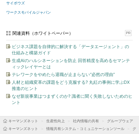
サイボウズ
ワークスモバイルジャパン
関連資料（ホワイトペーパー）
PR
ビジネス課題を自律的に解決する「データエージェント」の
仕組みと構築ガイド
生成AIのハルシネーションを防止 回答精度を高めるセマンテ
ィックレイヤーとは
テレワークをやめたら退職が止まらない“必然の理由”
人材と組織変革の課題をどう克服する? 丸紅の事例に学ぶDX
推進のヒント
なぜ新規事業はつまずくのか? 識者に聞く失敗しないためのヒ
ント
キーマンズネット
生産性向上
社内情報の共有
グループウェア
キーマンズネット
情報共有システム・コミュニケーションツール
グ