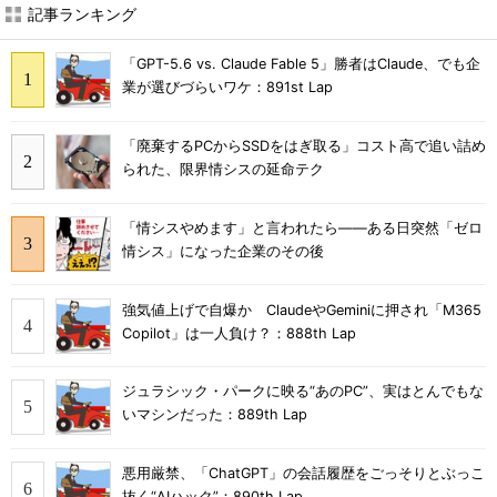
記事ランキング
「GPT-5.6 vs. Claude Fable 5」勝者はClaude、でも企
業が選びづらいワケ：891st Lap
「廃棄するPCからSSDをはぎ取る」コスト高で追い詰め
られた、限界情シスの延命テク
「情シスやめます」と言われたら――ある日突然「ゼロ
情シス」になった企業のその後
強気値上げで自爆か ClaudeやGeminiに押され「M365
Copilot」は一人負け？：888th Lap
ジュラシック・パークに映る“あのPC”、実はとんでもな
いマシンだった：889th Lap
悪用厳禁、「ChatGPT」の会話履歴をごっそりとぶっこ
抜く“AIハック”：890th Lap