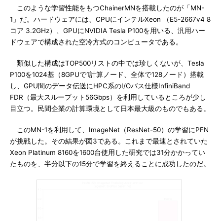
このような学習性能をもつChainerMNを搭載したのが「MN-
1」だ。ハードウェアには、CPUにインテルXeon （E5-2667v4 8
コア 3.2GHz）、GPUにNVIDIA Tesla P100を用いる、汎用ハー
ドウェアで構成された空冷方式のコンピュータである。
類似した構成はTOP500リストの中では珍しくないが、Tesla
P100を1024基（8GPUで1計算ノード、全体で128ノード）搭載
し、GPU間のデータ伝送にHPC系のI/Oバス仕様InfiniBand
FDR（最大スループット56Gbps）を利用しているところが少し
目立つ。民間企業の計算環境として日本最大級のものでもある。
このMN-1を利用して、ImageNet（ResNet-50）の学習にPFN
が挑戦した。その結果が図3である。これまで最速とされていた
Xeon Platinum 8160を1600台使用した研究では31分かかってい
たものを、半分以下の15分で学習を終えることに成功したのだ。