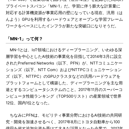
プライベートスパコン「MN-1」だ。学習に伴う膨大な計算量に
対応する計算機資源が事業応用の壁になっている現在、汎用（は
んよう）GPUを利用するハードウェアとオープンな学習フレーム
ワークをベースにしたインフラが新たな突破口になりそうだ。
「MN-1」って何？
MN-1とは、IoT領域におけるディープラーニング、いわゆる深
層学習を中心としたAI技術の事業化を目指して2014年3月に設立
されたPreferred Networks（以下、PFN）が、NTTコミュニケー
ションズ（以下、NTT Com）およびNTTPCコミュニケーション
ズ（以下、NTTPC）のGPUクラスタなどの汎用ハードウェアを
プラットフォームとして構築した、ディープラーニングを主な用
途とするコンピュータシステムのこと。2017年11月のスーパーコ
ンピュータ性能ランキング（TOP500リスト）の産業領域で世界
12位、国内1位となった。
ちなみにPFNは、モビリティ事業分野におけるAI技術の共同研
究・開発を加速させるべく、2017年8月にトヨタ自動車から100
億円を超す追加出資を受けて大きな話題となった企業で、2017年