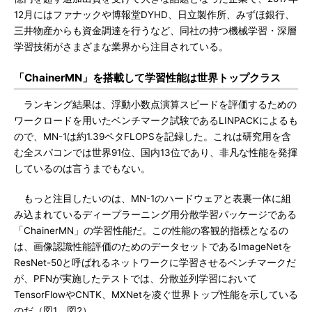
12月にはファナックや博報堂DYHD、日立製作所、みずほ銀行、
三井物産からも資金調達を行うなど、同社の持つ機械学習・深層
学習技術がさまざまな業界から注目されている。
「ChainerMN」を搭載して学習性能は世界トップクラス
ランキング結果は、浮動小数点演算スピードを評価するための
ワークロードを用いたベンチマーク試験であるLINPACKによるも
ので、MN-1は約1.39ペタFLOPSを記録した。これは研究用を含
む全スパコンでは世界91位、国内13位であり、非凡な性能を発揮
しているのは言うまでもない。
もっと注目したいのは、MN-1のハードウェアと表裏一体に組
み込まれているディープラーニング用分散学習パッケージである
「ChainerMN」の学習性能だ。この性能の客観的指標となるの
は、画像認識性能評価のためのデータセットであるImageNetを
ResNet-50と呼ばれるネットワークに学習させるベンチマークだ
が、PFNが実施したテストでは、分散並列学習において
TensorFlowやCNTK、MXNetを凌ぐ世界トップ性能を示している
のだ（図1、図2）。