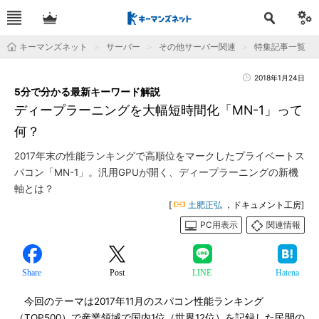
キーマンズネット
サーバー
その他サーバー関連
特集記事一覧
2018年1月24日
5分で分かる最新キーワード解説
ディープラーニングを大幅短時間化「MN-1」って
何？
2017年末の性能ランキングで高順位をマークしたプライベートス
パコン「MN-1」。汎用GPUが開く、ディープラーニングの新機
軸とは？
[
土肥正弘
，ドキュメント工房]
PC用表示
関連情報
Share
Post
LINE
Hatena
今回のテーマは2017年11月のスパコン性能ランキング
（TOP500）で産業領域で国内1位（世界12位）を記録した民間の