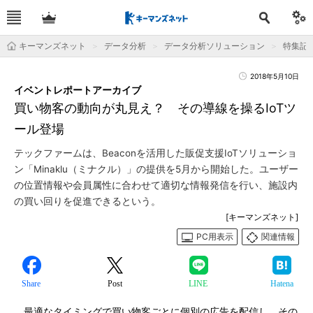
キーマンズネット
データ分析
データ分析ソリューション
特集記
2018年5月10日
イベントレポートアーカイブ
買い物客の動向が丸見え？ その導線を操るIoTツ
ール登場
テックファームは、Beaconを活用した販促支援IoTソリューショ
ン「Minaklu（ミナクル）」の提供を5月から開始した。ユーザー
の位置情報や会員属性に合わせて適切な情報発信を行い、施設内
の買い回りを促進できるという。
[キーマンズネット]
PC用表示
関連情報
Share
Post
LINE
Hatena
最適なタイミングで買い物客ごとに個別の広告を配信し、その