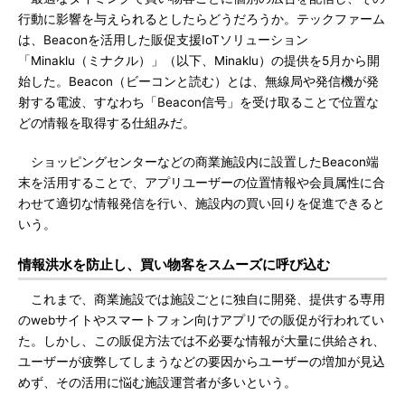
行動に影響を与えられるとしたらどうだろうか。テックファーム
は、Beaconを活用した販促支援IoTソリューション
「Minaklu（ミナクル）」（以下、Minaklu）の提供を5月から開
始した。Beacon（ビーコンと読む）とは、無線局や発信機が発
射する電波、すなわち「Beacon信号」を受け取ることで位置な
どの情報を取得する仕組みだ。
ショッピングセンターなどの商業施設内に設置したBeacon端
末を活用することで、アプリユーザーの位置情報や会員属性に合
わせて適切な情報発信を行い、施設内の買い回りを促進できると
いう。
情報洪水を防止し、買い物客をスムーズに呼び込む
これまで、商業施設では施設ごとに独自に開発、提供する専用
のwebサイトやスマートフォン向けアプリでの販促が行われてい
た。しかし、この販促方法では不必要な情報が大量に供給され、
ユーザーが疲弊してしまうなどの要因からユーザーの増加が見込
めず、その活用に悩む施設運営者が多いという。