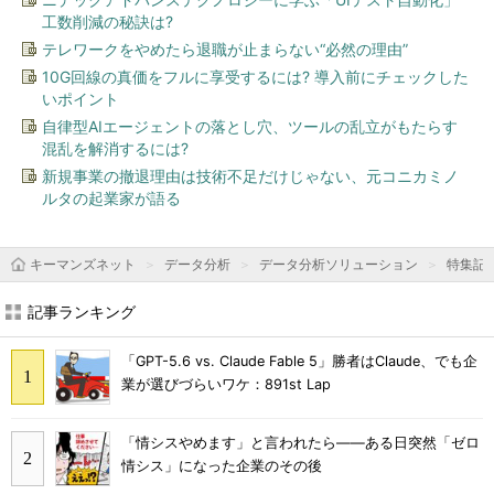
工数削減の秘訣は?
テレワークをやめたら退職が止まらない“必然の理由”
10G回線の真価をフルに享受するには? 導入前にチェックした
いポイント
自律型AIエージェントの落とし穴、ツールの乱立がもたらす
混乱を解消するには?
新規事業の撤退理由は技術不足だけじゃない、元コニカミノ
ルタの起業家が語る
キーマンズネット
データ分析
データ分析ソリューション
特集記
記事ランキング
「GPT-5.6 vs. Claude Fable 5」勝者はClaude、でも企
業が選びづらいワケ：891st Lap
「情シスやめます」と言われたら――ある日突然「ゼロ
情シス」になった企業のその後