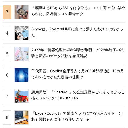
「廃棄するPCからSSDをはぎ取る」コスト高で追い詰め
られた、限界情シスの延命テク
Skypeは、ZoomやLINEに負けて消えたわけではなかっ
た
2027年、情報処理技術者試験が刷新 2026年終了の試
験と新設のデータ試験を徹底解説
千代田区、Copilot全庁導入で月2000時間削減 10カ月
でAIを根付かせた定着の仕掛け
悪用厳禁、「ChatGPT」の会話履歴をごっそりとぶっこ
抜く“AIハック”：890th Lap
「Excel×Copilot」で業務をラクにする活用ガイド 分
析も関数もAIに任せる使いこなし術