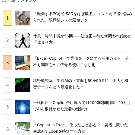
記事ランキング
「廃棄するPCからSSDをはぎ取る」コスト高で追い詰め
られた、限界情シスの延命テク
休息11時間未満が56回――法改正を待たず問われ始めた
「休ませ方」
「Excel×Copilot」で業務をラクにする活用ガイド 分
析も関数もAIに任せる使いこなし術
塩野義製薬、生成AIの正答率を50→90％に 膨大な機
密データをどう最適化した？
千代田区、Copilot全庁導入で月2000時間削減 10カ月
でAIを根付かせた定着の仕掛け
「Copilot in Excel」使ったことある？ 読者に聞いた、
生成AIでExcelを時短する方法