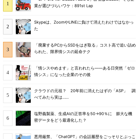
業が選びづらいワケ：891st Lap
Skypeは、ZoomやLINEに負けて消えたわけではなかっ
た
「廃棄するPCからSSDをはぎ取る」コスト高で追い詰め
られた、限界情シスの延命テク
「情シスやめます」と言われたら――ある日突然「ゼロ
情シス」になった企業のその後
クラウドの元祖？ 20年前に消えたはずの「ASP」 調
べてみたら実は……
塩野義製薬、生成AIの正答率を50→90％に 膨大な機
密データをどう最適化した？
悪用厳禁、「ChatGPT」の会話履歴をごっそりとぶっこ