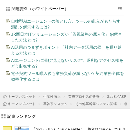
関連資料（ホワイトペーパー）
PR
自律型AIエージェントの落とし穴、ツールの乱立がもたらす
混乱を解消するには?
JR西日本ITソリューションズが「監視業務の属人化」を解消
した方法とは?
AI活用のつまずきポイント 「社内データ活用の壁」を乗り越
える方法とは
AIエージェントに潜む“見えないリスク”、過剰なアクセス権を
どう制御する?
電子契約ツール導入後も業務負荷が減らない? 契約業務全体を
効率化するには
キーマンズネット
生産性向上
業務プロセスの改善
SaaS／ASP
キーマンズネット
基幹系システム
その他基幹系システム関連
特
記事ランキング
「GPT-5.6 vs. Claude Fable 5」勝者はClaude、でも企