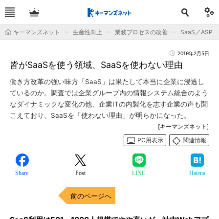
キーマンズネット
生産性向上
業務プロセスの改善
SaaS／ASP
2019年2月5日
皆がSaaSを使う領域、SaaSを使わない理由
働き方改革の強い味方「SaaS」は果たして本当に企業に浸透し
ているのか。調査では企業グループ内の情報システム統合のよう
なダイナミックな変化の他、企業ITの内製化を志す企業の声も聞
こえており、SaaSを「使わない理由」が明らかになった。
[キーマンズネット]
PC用表示
関連情報
Share
Post
LINE
Hatena
前のページへ