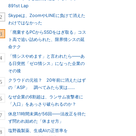
891st Lap
Skypeは、ZoomやLINEに負けて消えた
わけではなかった
「廃棄するPCからSSDをはぎ取る」コス
ト高で追い詰められた、限界情シスの延
命テク
「情シスやめます」と言われたら――あ
る日突然「ゼロ情シス」になった企業の
その後
クラウドの元祖？ 20年前に消えたはず
の「ASP」 調べてみたら実は……
なぜ企業の6割超は、ランサム攻撃者に
「入口」をあっさり破られるのか？
休息11時間未満が56回――法改正を待た
ず問われ始めた「休ませ方」
塩野義製薬、生成AIの正答率を