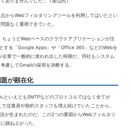
多くありませんでした」（栗山氏）
点からWebフィルタリングツールを利用してはいたとい
ら問題なく運用できていた。
。ちょうどWebベースのクラウドアプリケーションが注
「Google Apps」や「Office 365」などのWebを
トが企業で一般的に使われ出した時期だ。同社もシステム
慮してGmailの採用を決断する。
問題が顕在化
ールといえどもSMTPなどのプロトコルではなく全てが
加えて従業員や契約スタッフも増え続けていたことから、
状況が生まれたのだ。この2つの要因からWebフィルタリ
段に跳ね上がった。