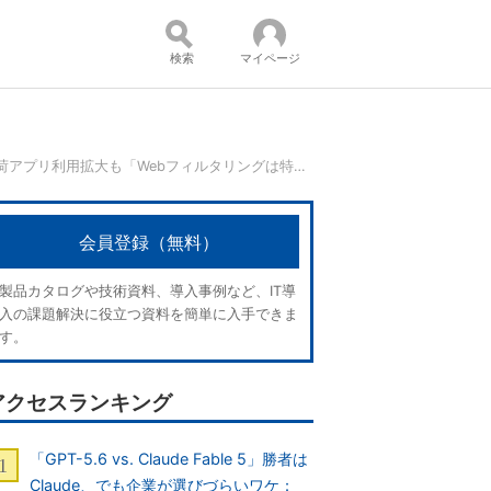
検索
マイページ
常時SSL化、高負荷アプリ利用拡大も「Webフィルタリングは特に変更なし」で現場から不満が出ない理由
コンテンツ：
会員登録（無料）
製品カタログや技術資料、導入事例など、IT導
入の課題解決に役立つ資料を簡単に入手できま
す。
アクセスランキング
「GPT-5.6 vs. Claude Fable 5」勝者は
Claude、でも企業が選びづらいワケ：