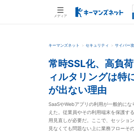
メディア
キーマンズネット
セキュリティ
サイバー
検索語を入力してください
常時SSL化、高負
ィルタリングは特
が出ない理由
SaaSやWebアプリの利用が一般的
えた。従業員やその利用端末を保護する
用見直しが必要だ。ここで、セッション
見なくても問題ない上に業務フローそ