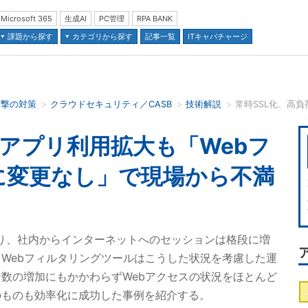
Microsoft 365
生成AI
PC管理
RPA BANK
課題から探す
カテゴリから探す
記事一覧
ITキャパチャージ
攻撃の対策
クラウドセキュリティ／CASB
技術解説
並び順：
荷アプリ利用拡大も「Webフ
に変更なし」で現場から不満
になり、社内からインターネットへのセッションは格段に増
Webフィルタリングツールはこうした状況を考慮した運
数の増加にもかかわらずWebアクセスの状況をほとんど
のものも効率化に成功した事例を紹介する。