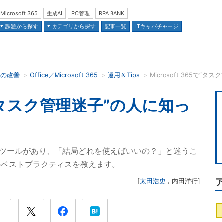
Microsoft 365
生成AI
PC管理
RPA BANK
課題から探す
カテゴリから探す
記事一覧
ITキャパチャージ
スの改善
Office／Microsoft 365
運用＆Tips
Microsoft 365で
並び順：
65で“タスク管理迷子”の人に知っ
”
スク管理ツールがあり、「結局どれを使えばいいの？」と迷うこ
のベストプラクティスを教えます。
[
太田浩史
，
内田洋行
]