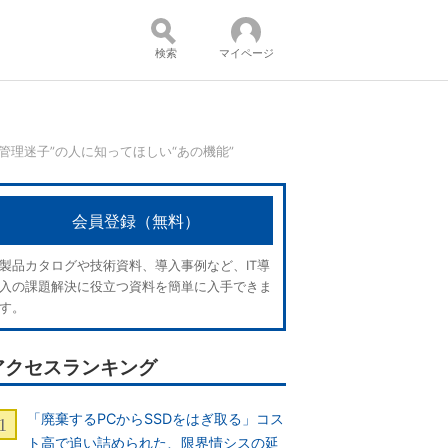
検索
マイページ
“タスク管理迷子”の人に知ってほしい“あの機能”
コンテンツ：
会員登録（無料）
製品カタログや技術資料、導入事例など、IT導
入の課題解決に役立つ資料を簡単に入手できま
す。
アクセスランキング
「廃棄するPCからSSDをはぎ取る」コス
ト高で追い詰められた、限界情シスの延