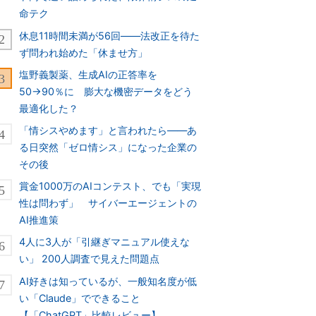
命テク
休息11時間未満が56回――法改正を待た
ず問われ始めた「休ませ方」
塩野義製薬、生成AIの正答率を
50→90％に 膨大な機密データをどう
最適化した？
「情シスやめます」と言われたら――あ
る日突然「ゼロ情シス」になった企業の
その後
賞金1000万のAIコンテスト、でも「実現
性は問わず」 サイバーエージェントの
AI推進策
4人に3人が「引継ぎマニュアル使えな
い」 200人調査で見えた問題点
AI好きは知っているが、一般知名度が低
い「Claude」でできること
【「ChatGPT」比較レビュー】