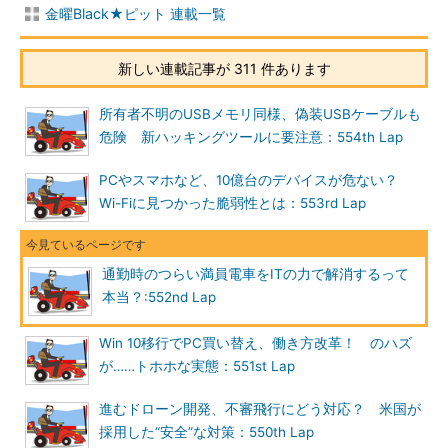
金曜Black★ピット 連載一覧
新しい連載記事が 311 件あります
所有者不明のUSBメモリ同様、偽装USBケーブルも
危険 新ハッキングツールに要注意：554th Lap
PCやスマホなど、10億台のデバイスが危ない？
Wi-Fiに見つかった脆弱性とは：553rd Lap
通勤時のつらい満員電車をITの力で解消するって
本当？:552nd Lap
Win 10移行でPC買い替え、働き方改革！ のハズ
が……トホホな実態：551st Lap
進むドローン開発、不審飛行にどう対応？ 米国が
採用した“安全”な対策：550th Lap