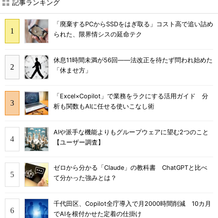
記事ランキング
「廃棄するPCからSSDをはぎ取る」コスト高で追い詰め
られた、限界情シスの延命テク
休息11時間未満が56回――法改正を待たず問われ始めた
「休ませ方」
「Excel×Copilot」で業務をラクにする活用ガイド 分
析も関数もAIに任せる使いこなし術
AIや派手な機能よりもグループウェアに望む2つのこと
【ユーザー調査】
ゼロから分かる「Claude」の教科書 ChatGPTと比べ
て分かった強みとは？
千代田区、Copilot全庁導入で月2000時間削減 10カ月
でAIを根付かせた定着の仕掛け