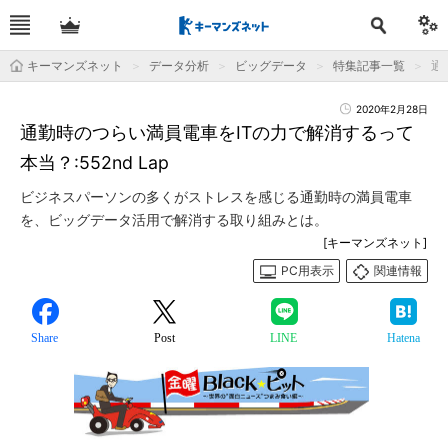
キーマンズネット
データ分析
ビッグデータ
特集記事一覧
通
2020年2月28日
通勤時のつらい満員電車をITの力で解消するって
本当？:552nd Lap
ビジネスパーソンの多くがストレスを感じる通勤時の満員電車
を、ビッグデータ活用で解消する取り組みとは。
[キーマンズネット]
PC用表示
関連情報
Share
Post
LINE
Hatena