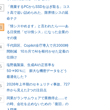
「廃棄するPCからSSDをはぎ取る」コス
ト高で追い詰められた、限界情シスの延
命テク
「情シスやめます」と言われたら――あ
る日突然「ゼロ情シス」になった企業の
その後
千代田区、Copilot全庁導入で月2000時
間削減 10カ月でAIを根付かせた定着の
仕掛け
塩野義製薬、生成AIの正答率を
50→90％に 膨大な機密データをどう
最適化した？
2026年上半期のセキュリティ事故、727
件から見えた2つの注目点
同業がランサムウェアで業務停止……そ
の時、会社を止めないための「復旧」の
入門書