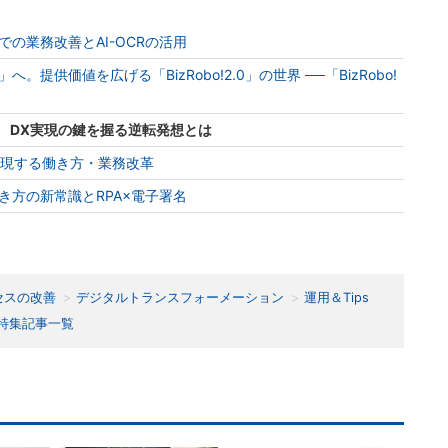
の業務改善とAI-OCRの活用
提供価値を広げる「BizRobo!2.0」の世界 ──「BizRobo!
? DX実現の鍵を握る逆転発想とは
pで実現する働き方・業務改革
き方の新常識とRPA×電子署名
セスの改善
デジタルトランスフォーメーション
運用＆Tips
特集記事一覧