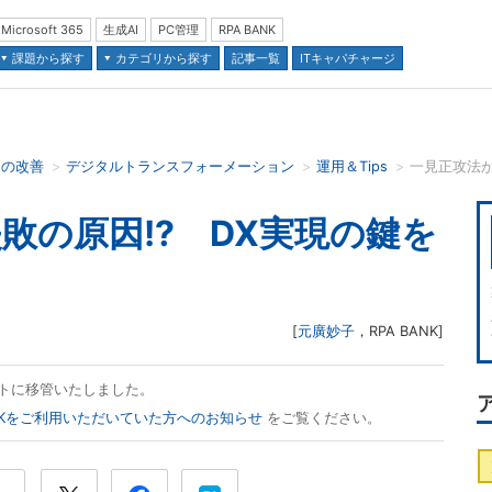
Microsoft 365
生成AI
PC管理
RPA BANK
課題から探す
カテゴリから探す
記事一覧
ITキャパチャージ
スの改善
デジタルトランスフォーメーション
運用＆Tips
並び順：
敗の原因!? DX実現の鍵を
[
元廣妙子
，
RPA BANK
]
ズネットに移管いたしました。
ANKをご利用いただいていた方へのお知らせ
をご覧ください。