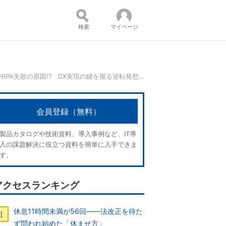
検索
マイページ
一見正攻法がRPA失敗の原因!? DX実現の鍵を握る逆転発想とは
コンテンツ：
会員登録（無料）
製品カタログや技術資料、導入事例など、IT導
入の課題解決に役立つ資料を簡単に入手できま
す。
アクセスランキング
休息11時間未満が56回――法改正を待た
ず問われ始めた「休ませ方」