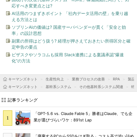
応すべき変更点とは?
AI活用のつまずきポイント 「社内データ活用の壁」を乗り越
える方法とは
ソブリンAIの価値は? 国産サーバベンダーが貫く「安全と効
率」の設計思想
副業の所得はどう扱う? 経理が押さえておきたい所得区分と確
定申告の要点
ビザスクやソラコムも採用 Slack連携による稟議承認“爆速
化”の方法
キーマンズネット
生産性向上
業務プロセスの改善
RPA
製品
キーマンズネット
基幹系システム
その他基幹系システム関連
特
記事ランキング
「GPT-5.6 vs. Claude Fable 5」勝者はClaude、でも企
業が選びづらいワケ：891st Lap
「廃棄するPCからSSDをはぎ取る」コスト高で追い詰め