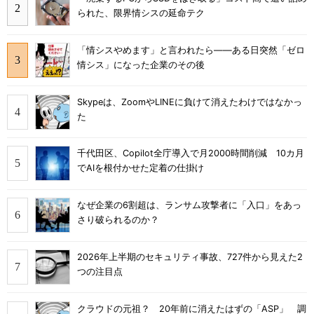
られた、限界情シスの延命テク
「情シスやめます」と言われたら――ある日突然「ゼロ
情シス」になった企業のその後
Skypeは、ZoomやLINEに負けて消えたわけではなかっ
た
千代田区、Copilot全庁導入で月2000時間削減 10カ月
でAIを根付かせた定着の仕掛け
なぜ企業の6割超は、ランサム攻撃者に「入口」をあっ
さり破られるのか？
2026年上半期のセキュリティ事故、727件から見えた2
つの注目点
クラウドの元祖？ 20年前に消えたはずの「ASP」 調