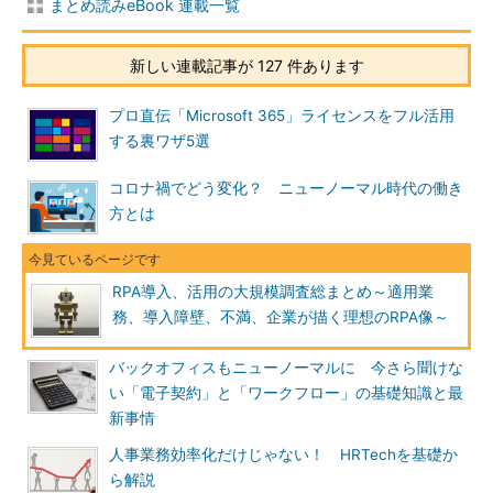
まとめ読みeBook 連載一覧
新しい連載記事が 127 件あります
プロ直伝「Microsoft 365」ライセンスをフル活用
する裏ワザ5選
コロナ禍でどう変化？ ニューノーマル時代の働き
方とは
RPA導入、活用の大規模調査総まとめ～適用業
務、導入障壁、不満、企業が描く理想のRPA像～
バックオフィスもニューノーマルに 今さら聞けな
い「電子契約」と「ワークフロー」の基礎知識と最
新事情
人事業務効率化だけじゃない！ HRTechを基礎か
ら解説