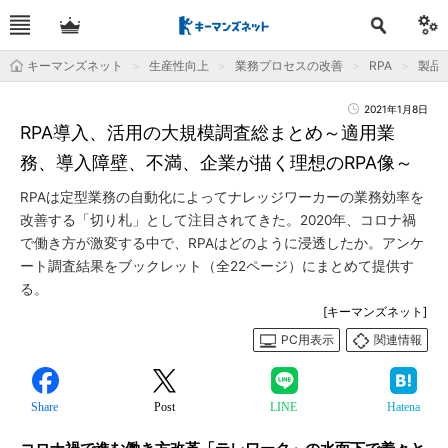
キーマンズネット
生産性向上
業務プロセスの改善
RPA
製品
2021年1月8日
RPA導入、活用の大規模調査総まとめ～適用業
務、導入障壁、不満、企業が描く理想のRPA像～
RPAは定型業務の自動化によってナレッジワーカーの業務効率を
改善する「切り札」として注目されてきた。2020年、コロナ禍
で働き方が激変する中で、RPAはどのように浸透したか。アンケ
ート調査結果をブックレット（全22ページ）にまとめて提供す
る。
[キーマンズネット]
PC用表示
関連情報
Share
Post
LINE
Hatena