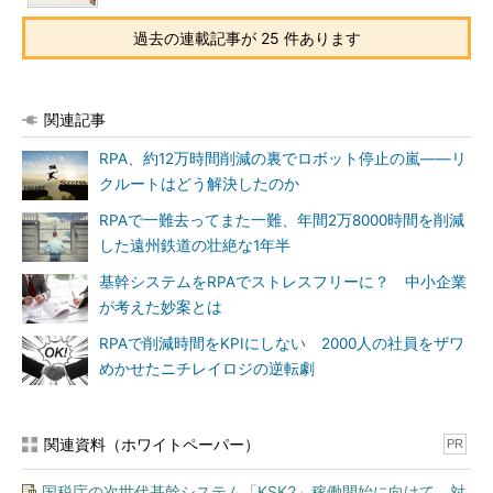
過去の連載記事が 25 件あります
関連記事
RPA、約12万時間削減の裏でロボット停止の嵐――リ
クルートはどう解決したのか
RPAで一難去ってまた一難、年間2万8000時間を削減
した遠州鉄道の壮絶な1年半
基幹システムをRPAでストレスフリーに？ 中小企業
が考えた妙案とは
RPAで削減時間をKPIにしない 2000人の社員をザワ
めかせたニチレイロジの逆転劇
関連資料（ホワイトペーパー）
PR
国税庁の次世代基幹システム「KSK2」稼働開始に向けて、対