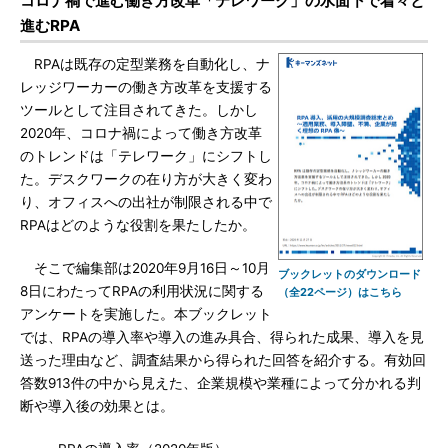
コロナ禍で進む働き方改革「テレワーク」の水面下で着々と
進むRPA
RPAは既存の定型業務を自動化し、ナ
レッジワーカーの働き方改革を支援する
ツールとして注目されてきた。しかし
2020年、コロナ禍によって働き方改革
のトレンドは「テレワーク」にシフトし
た。デスクワークの在り方が大きく変わ
り、オフィスへの出社が制限される中で
RPAはどのような役割を果たしたか。
そこで編集部は2020年9月16日～10月
ブックレットのダウンロード
8日にわたってRPAの利用状況に関する
（全22ページ）はこちら
アンケートを実施した。本ブックレット
では、RPAの導入率や導入の進み具合、得られた成果、導入を見
送った理由など、調査結果から得られた回答を紹介する。有効回
答数913件の中から見えた、企業規模や業種によって分かれる判
断や導入後の効果とは。