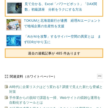
見て分かる、Excel「パワーピボット」「DAX関
数」初級講座 分析をラクにする方法
TOKIUMと北海道銀行が連携 経理AIエージェント
で地域企業の生産性を支援
「AIがAIを攻撃」するサイバー空間の異変とは ま
ずEDRがやり玉に
過去の連載記事が 485 件あります
関連資料（ホワイトペーパー）
PR
AI時代に企業リスクはどう変わる? 調査で見えた新たな脅威と
対策
手作業からの脱却で課題を一掃、Webサイトの煩雑な運用を
自動化するツールとは