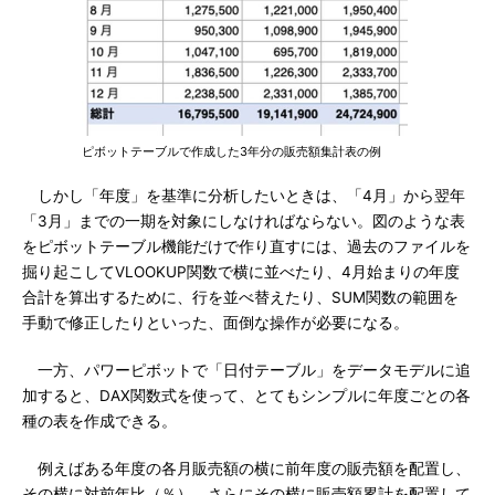
ピボットテーブルで作成した3年分の販売額集計表の例
しかし「年度」を基準に分析したいときは、「4月」から翌年
「3月」までの一期を対象にしなければならない。図のような表
をピボットテーブル機能だけで作り直すには、過去のファイルを
掘り起こしてVLOOKUP関数で横に並べたり、4月始まりの年度
合計を算出するために、行を並べ替えたり、SUM関数の範囲を
手動で修正したりといった、面倒な操作が必要になる。
一方、パワーピボットで「日付テーブル」をデータモデルに追
加すると、DAX関数式を使って、とてもシンプルに年度ごとの各
種の表を作成できる。
例えばある年度の各月販売額の横に前年度の販売額を配置し、
その横に対前年比（％）、さらにその横に販売額累計を配置して