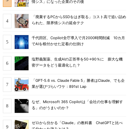
情シス」になった企業のその後
「廃棄するPCからSSDをはぎ取る」コスト高で追い詰め
られた、限界情シスの延命テク
千代田区、Copilot全庁導入で月2000時間削減 10カ月
でAIを根付かせた定着の仕掛け
塩野義製薬、生成AIの正答率を50→90％に 膨大な機
密データをどう最適化した？
「GPT-5.6 vs. Claude Fable 5」勝者はClaude、でも企
業が選びづらいワケ：891st Lap
なぜ、Microsoft 365 Copilotは「会社の仕事を理解す
る」のがうまいのか？
ゼロから分かる「Claude」の教科書 ChatGPTと比べ
て分かった強みとは？