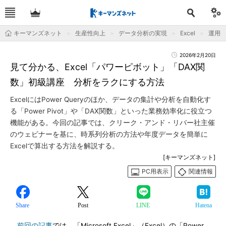
キーマンズネット
生産性向上
データ分析の実現
Excel
運用＆T
2026年2月20日
見て分かる、Excel「パワーピボット」「DAX関
数」初級講座 分析をラクにする方法
ExcelにはPower Queryのほか、データの集計や分析を自動化す
る「Power Pivot」や「DAX関数」といった業務効率化に役立つ
機能がある。今回の記事では、クリーク・アンド・リバー社主催
のウェビナーを基に、時系列分析の方法や年度データを簡単に
Excelで算出する方法を解説する。
[キーマンズネット]
PC用表示
関連情報
Share
Post
LINE
Hatena
前回の記事
では、「Microsoft Excel」（Excel）の「Power