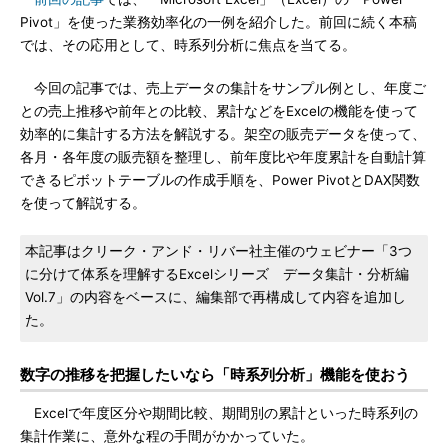
Pivot」を使った業務効率化の一例を紹介した。前回に続く本稿
では、その応用として、時系列分析に焦点を当てる。
今回の記事では、売上データの集計をサンプル例とし、年度ご
との売上推移や前年との比較、累計などをExcelの機能を使って
効率的に集計する方法を解説する。架空の販売データを使って、
各月・各年度の販売額を整理し、前年度比や年度累計を自動計算
できるピボットテーブルの作成手順を、Power PivotとDAX関数
を使って解説する。
本記事はクリーク・アンド・リバー社主催のウェビナー「3つ
に分けて体系を理解するExcelシリーズ データ集計・分析編
Vol.7」の内容をベースに、編集部で再構成して内容を追加し
た。
数字の推移を把握したいなら「時系列分析」機能を使おう
Excelで年度区分や期間比較、期間別の累計といった時系列の
集計作業に、意外な程の手間がかかっていた。