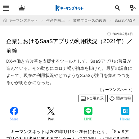
キーマンズネット
生産性向上
業務プロセスの改善
SaaS／ASP
2021年2月4日
企業におけるSaaSアプリの利用状況（2021年）／
前編
DXや働き方改革を支援するツールとして、SaaSアプリの普及が
進んでいる。その動きにコロナ禍が拍車を掛けた。最新の調査に
よって、現在の利用状況やどのようなSaaSが注目を集めつつあ
るかが明らかになった。
[キーマンズネット]
PC用表示
関連情報
Share
Post
LINE
Hatena
キーマンズネットは2021年1月13～29日にわたり、「SaaSア
プリの利用状況に関するアンケート（2020年）」に関する調査