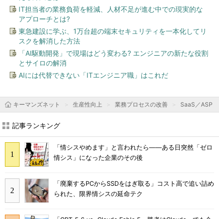
IT担当者の業務負荷を軽減、人材不足が進む中での現実的な
アプローチとは?
東急建設に学ぶ、1万台超の端末セキュリティを一本化してリ
スクを解消した方法
「AI駆動開発」で現場はどう変わる? エンジニアの新たな役割
とサイロの解消
AIには代替できない「ITエンジニア職」はこれだ
キーマンズネット
生産性向上
業務プロセスの改善
SaaS／ASP
記事ランキング
「情シスやめます」と言われたら――ある日突然「ゼロ
情シス」になった企業のその後
「廃棄するPCからSSDをはぎ取る」コスト高で追い詰め
られた、限界情シスの延命テク