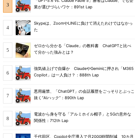
「GPT-5.6 vs. Claude Fable 5」勝者はClaude、でも企
業が選びづらいワケ：891st Lap
Skypeは、ZoomやLINEに負けて消えたわけではなかっ
た
ゼロから分かる「Claude」の教科書 ChatGPTと比べ
て分かった強みとは？
強気値上げで自爆か ClaudeやGeminiに押され「M365
Copilot」は一人負け？：888th Lap
悪用厳禁、「ChatGPT」の会話履歴をごっそりとぶっこ
抜く“AIハック”：890th Lap
電波から身を守る「アルミホイル帽子」と5Gの意外な
関係性：712th Lap
千代田区、Copilot全庁導入で月2000時間削減 10カ月