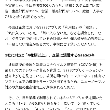
を実施した。全回答者数106人のうち、情報システム部門と製
造・生産部門が31.1％、営業・販売部門が13.2％、総務・人事が
7.5％と続く内訳であった。
今回は企業におけるSaaSアプリの「利用数」や「種類」、
「気に入っている点」「気に入らない点」などを調査した。な
お、グラフ内で使用している合計値と合計欄の値が丸め誤差によ
り一致しない場合があるので、事前にご了承いただきたい。
3社に1社は「4種類以上」、企業に浸透するSaaSの今
通信環境の発展と新型コロナウイルス感染症（COVID-19）対
策としてのテレワーク普及を背景に、SaaSアプリケーションが
盛り上がりを見せている。場所を問わずにインターネット経由で
ソフトウェアの機能をサービス利用できるため、ニューノーマル
対応や業務の生産性向上が期待されるためだ。
そこで、日常業務で利用されているSaaSアプリの数を聞いた
ところ「1～3」が35.8％と最も多く、次いで「0（使っていな
い）」が26.4％、「4～6」が21.7％、「7～」が13.2％となっ