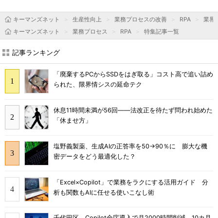
キーマンズネット
生産性向上
業務プロセスの改善
RPA
業界
キーマンズネット
業務プロセス
RPA
特集記事一覧
記事ランキング
「廃棄するPCからSSDをはぎ取る」コスト高で追い詰め
られた、限界情シスの延命テク
休息11時間未満が56回――法改正を待たず問われ始めた
「休ませ方」
塩野義製薬、生成AIの正答率を50→90％に 膨大な機
密データをどう最適化した？
「Excel×Copilot」で業務をラクにする活用ガイド 分
析も関数もAIに任せる使いこなし術
千代田区、Copilot全庁導入で月2000時間削減 10カ月