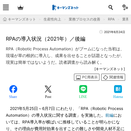
キーマンズネット
生産性向上
業務プロセスの改善
RPA
業界
2021年6月24日
RPAの導入状況（2021年）／後編
RPA（Robotic Process Automation）がブームになった当初は、
現場が草の根的に導入し、成果を出せることが話題となったが、
現実は簡単ではないようだ。読者調査から読み解く。
[キーマンズネット]
PC用表示
関連情報
Share
Post
LINE
Hatena
2021年5月25日～6月7日 にわたり、「RPA（Robotic Process
Automation）の導入状況に関する調査」を実施した。
前編
にお
いては、RPA導入率が横ばいに推移していることが明らかにな
り、その理由が費用対効果を出すことの難しさや開発人材不足に