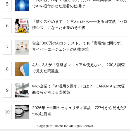
でAIを根付かせた定着の仕掛け
「情シスやめます」と言われたら――ある日突然「ゼロ
情シス」になった企業のその後
賞金1000万のAIコンテスト、でも「実現性は問わず」
サイバーエージェントのAI推進策
4人に3人が「引継ぎマニュアル使えない」 200人調査
で見えた問題点
中小企業で「AI活用を回す」には？ JAPAN AIと大塚
商会らが考える支援策
2026年上半期のセキュリティ事故、727件から見えた2
つの注目点
Copyright © ITmedia Inc. All Rights Reserved.