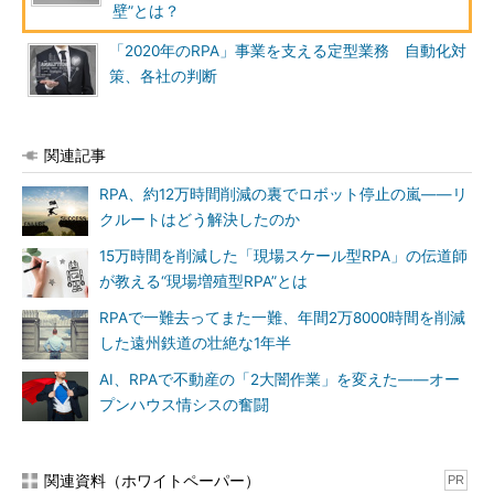
壁”とは？
「2020年のRPA」事業を支える定型業務 自動化対
策、各社の判断
関連記事
RPA、約12万時間削減の裏でロボット停止の嵐――リ
クルートはどう解決したのか
15万時間を削減した「現場スケール型RPA」の伝道師
が教える“現場増殖型RPA”とは
RPAで一難去ってまた一難、年間2万8000時間を削減
した遠州鉄道の壮絶な1年半
AI、RPAで不動産の「2大闇作業」を変えた――オー
プンハウス情シスの奮闘
関連資料（ホワイトペーパー）
PR