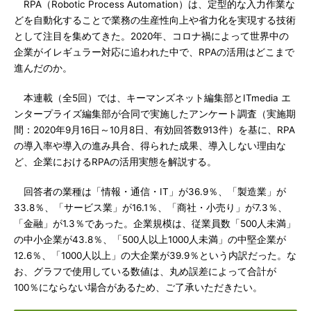
RPA（Robotic Process Automation）は、定型的な入力作業な
どを自動化することで業務の生産性向上や省力化を実現する技術
として注目を集めてきた。2020年、コロナ禍によって世界中の
企業がイレギュラー対応に追われた中で、RPAの活用はどこまで
進んだのか。
本連載（全5回）では、キーマンズネット編集部とITmedia エ
ンタープライズ編集部が合同で実施したアンケート調査（実施期
間：2020年9月16日～10月8日、有効回答数913件）を基に、RPA
の導入率や導入の進み具合、得られた成果、導入しない理由な
ど、企業におけるRPAの活用実態を解説する。
回答者の業種は「情報・通信・IT」が36.9％、「製造業」が
33.8％、「サービス業」が16.1％、「商社・小売り」が7.3％、
「金融」が1.3％であった。企業規模は、従業員数「500人未満」
の中小企業が43.8％、「500人以上1000人未満」の中堅企業が
12.6％、「1000人以上」の大企業が39.9％という内訳だった。な
お、グラフで使用している数値は、丸め誤差によって合計が
100％にならない場合があるため、ご了承いただきたい。