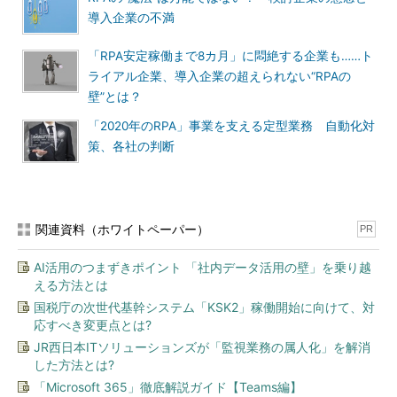
導入企業の不満
「RPA安定稼働まで8カ月」に悶絶する企業も……ト
ライアル企業、導入企業の超えられない“RPAの
壁”とは？
「2020年のRPA」事業を支える定型業務 自動化対
策、各社の判断
関連資料（ホワイトペーパー）
PR
AI活用のつまずきポイント 「社内データ活用の壁」を乗り越
える方法とは
国税庁の次世代基幹システム「KSK2」稼働開始に向けて、対
応すべき変更点とは?
JR西日本ITソリューションズが「監視業務の属人化」を解消
した方法とは?
「Microsoft 365」徹底解説ガイド【Teams編】