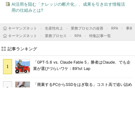
AI活用を阻む「ナレッジの断片化」、成果を引き出す情報活
用の仕組みとは?
キーマンズネット
生産性向上
業務プロセスの改善
RPA
事例
キーマンズネット
業務プロセス
RPA
特集記事一覧
記事ランキング
「GPT-5.6 vs. Claude Fable 5」勝者はClaude、でも企
業が選びづらいワケ：891st Lap
「廃棄するPCからSSDをはぎ取る」コスト高で追い詰め
られた、限界情シスの延命テク
Skypeは、ZoomやLINEに負けて消えたわけではなかっ
た
「情シスやめます」と言われたら――ある日突然「ゼロ