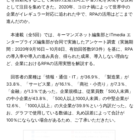
として注目を集めてきた。2020年、コロナ禍によって世界中の
企業がイレギュラー対応に追われた中で、RPAの活用はどこまで
進んだのか。
本連載（全5回）では、キーマンズネット編集部とITmedia エ
ンタープライズ編集部が合同で実施したアンケート調査（実施期
間：2020年9月16日～10月8日、有効回答数913件）を基に、RPA
の導入率や導入の進み具合、得られた成果、導入しない理由な
ど、企業におけるRPAの活用実態を解説する。
回答者の業種は「情報・通信・IT」が36.9％、「製造業」が
33.8％、「サービス業」が16.1％、「商社・小売り」が7.3％、
「金融」が1.3％であった。企業規模は、従業員数「500人未満」
の中小企業が43.8％、「500人以上1000人未満」の中堅企業が
12.6％、「1000人以上」の大企業が39.9％という内訳だった。な
お、グラフで使用している数値は、丸め誤差によって合計が
100％にならない場合があるため、ご了承いただきたい。