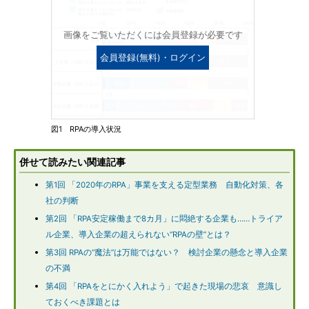
画像をご覧いただくには会員登録が必要です
会員登録(無料)・ログイン
図1 RPAの導入状況
併せて読みたい関連記事
第1回 「2020年のRPA」事業を支える定型業務 自動化対策、各
社の判断
第2回 「RPA安定稼働まで8カ月」に悶絶する企業も……トライア
ル企業、導入企業の超えられない“RPAの壁”とは？
第3回 RPAの“魔法”は万能ではない？ 検討企業の懸念と導入企業
の不満
第4回 「RPAをとにかく入れよう」で起きた現場の悲哀 意識し
ておくべき課題とは