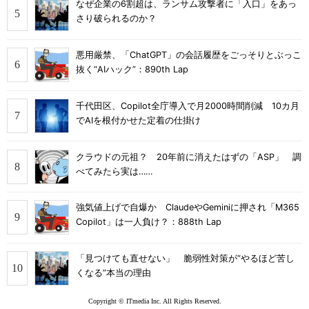
なぜ企業の6割超は、ランサム攻撃者に「入口」をあっ
さり破られるのか？
悪用厳禁、「ChatGPT」の会話履歴をごっそりとぶっこ
抜く“AIハック”：890th Lap
千代田区、Copilot全庁導入で月2000時間削減 10カ月
でAIを根付かせた定着の仕掛け
クラウドの元祖？ 20年前に消えたはずの「ASP」 調
べてみたら実は……
強気値上げで自爆か ClaudeやGeminiに押され「M365
Copilot」は一人負け？：888th Lap
「見つけても直せない」 脆弱性対策が“やるほど苦し
くなる”本当の理由
Copyright © ITmedia Inc. All Rights Reserved.