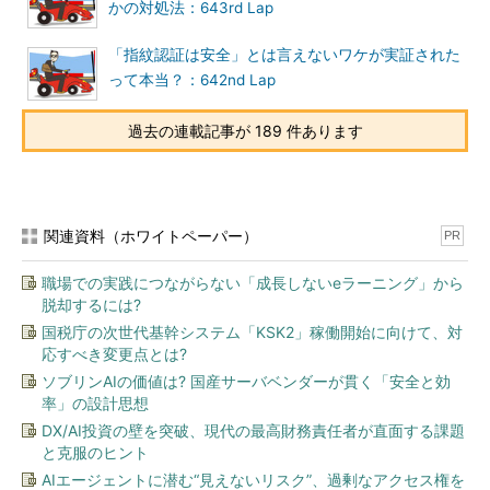
かの対処法：643rd Lap
「指紋認証は安全」とは言えないワケが実証された
って本当？：642nd Lap
過去の連載記事が 189 件あります
関連資料（ホワイトペーパー）
PR
職場での実践につながらない「成長しないeラーニング」から
脱却するには?
国税庁の次世代基幹システム「KSK2」稼働開始に向けて、対
応すべき変更点とは?
ソブリンAIの価値は? 国産サーバベンダーが貫く「安全と効
率」の設計思想
DX/AI投資の壁を突破、現代の最高財務責任者が直面する課題
と克服のヒント
AIエージェントに潜む“見えないリスク”、過剰なアクセス権を