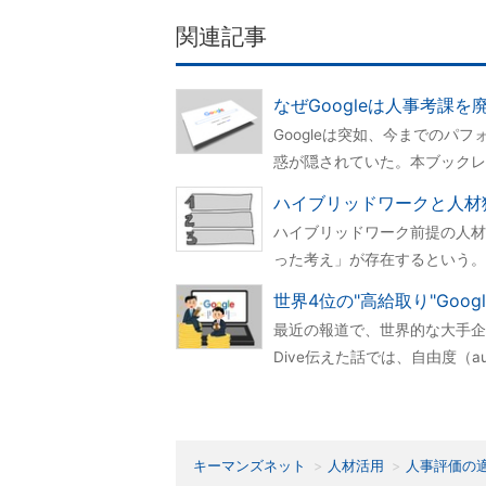
関連記事
なぜGoogleは人事考課
Googleは突如、今までのパ
惑が隠されていた。本ブックレッ
ハイブリッドワークと人材
ハイブリッドワーク前提の人材
った考え」が存在するという。
世界4位の"高給取り"Goo
最近の報道で、世界的な大手企業
Dive伝えた話では、自由度（a
キーマンズネット
人材活用
人事評価の