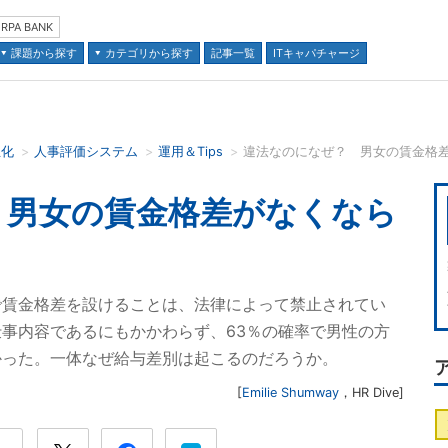
RPA BANK
課題から探す
カテゴリから探す
記事一覧
ITキャパチャージ
正化
人事評価システム
運用＆Tips
違法なのになぜ？ 男女の賃金格
並び順：
 男女の賃金格差がなくなら
で賃金格差を設けることは、法律によって禁止されてい
事内容であるにもかかわらず、63％の確率で男性の方
かった。一体なぜ給与差別は起こるのだろうか。
[
Emilie Shumway
，
HR Dive
]