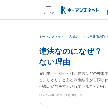
メディア
キーマンズネット
人材活用
人事評価の適
検索語を入力してください
違法なのになぜ？
ない理由
雇用主が性別や人種、障害などの理由
る。しかし、とある調査結果から同じ仕
が高い給与を支給されていることが分
2022年09月12日 08時00分 公開