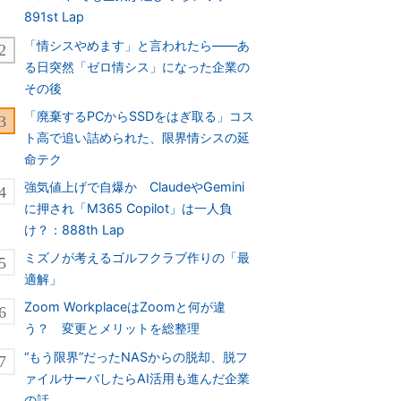
891st Lap
「情シスやめます」と言われたら――あ
る日突然「ゼロ情シス」になった企業の
その後
「廃棄するPCからSSDをはぎ取る」コス
ト高で追い詰められた、限界情シスの延
命テク
強気値上げで自爆か ClaudeやGemini
に押され「M365 Copilot」は一人負
け？：888th Lap
ミズノが考えるゴルフクラブ作りの「最
適解」
Zoom WorkplaceはZoomと何が違
う？ 変更とメリットを総整理
“もう限界”だったNASからの脱却、脱フ
ァイルサーバしたらAI活用も進んだ企業
の話