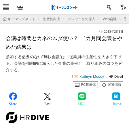
キーマンズネット
生産性向上
テレワークの導入
Web会議
運
2023年2月9日
会議は時間とカネのムダ使い？ 1カ月間会議をや
めた結果は
参加する必要のない“無駄会議”は、従業員の生産性を大きく下げ
る。会議を強制的に減らした企業の事例と、取り組みのコツを紹
介する。
[
Kathryn Moody
，HR Dive]
PC用表示
関連情報
Share
Post
LINE
Hatena