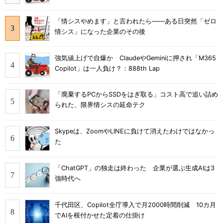
「情シスやめます」と言われたら――ある日突然「ゼロ
情シス」になった企業のその後
強気値上げで自爆か ClaudeやGeminiに押され「M365
Copilot」は一人負け？：888th Lap
「廃棄するPCからSSDをはぎ取る」コスト高で追い詰め
られた、限界情シスの延命テク
Skypeは、ZoomやLINEに負けて消えたわけではなかっ
た
「ChatGPT」の独走は終わった 企業が選ぶ生成AIは3
強時代へ
千代田区、Copilot全庁導入で月2000時間削減 10カ月
でAIを根付かせた定着の仕掛け