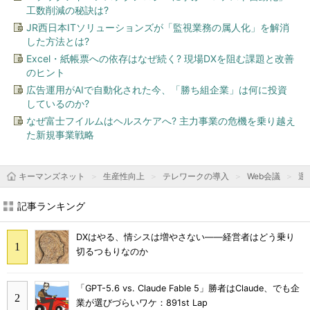
工数削減の秘訣は?
JR西日本ITソリューションズが「監視業務の属人化」を解消
した方法とは?
Excel・紙帳票への依存はなぜ続く? 現場DXを阻む課題と改善
のヒント
広告運用がAIで自動化された今、「勝ち組企業」は何に投資
しているのか?
なぜ富士フイルムはヘルスケアへ? 主力事業の危機を乗り越え
た新規事業戦略
キーマンズネット
生産性向上
テレワークの導入
Web会議
運
記事ランキング
DXはやる、情シスは増やさない――経営者はどう乗り
切るつもりなのか
「GPT-5.6 vs. Claude Fable 5」勝者はClaude、でも企
業が選びづらいワケ：891st Lap